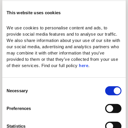
Les hôtes sont responsables de tout
dommage causé par leur animal et
This website uses cookies
seront facturés en conséquence.
Exigences en matière de vaccination
We use cookies to personalise content and ads, to 
provide social media features and to analyse our traffic. 
Les animaux de compagnie doivent
We also share information about your use of our site with 
être à jour de toute vaccination
our social media, advertising and analytics partners who 
recommandée par les autorités
may combine it with other information that you’ve 
sanitaires.
provided to them or that they’ve collected from your use 
Vous vous engagez à fournir, sur
of their services. Find our full policy 
here
. 
demande, un dossier à jour émis par un
vétérinaire agréé.
La direction se réserve le droit de
C
demander aux clients de retirer leur animal
Necessary
o
des locaux de l’hôtel s’ils ne respectent pas
n
les règles ci-dessus.
s
Preferences
Veuillez noter que sur les plages labellisées
e
Pavillon Bleu, il est obligatoire de se
n
conformer à la politique établie pour
t
Statistics