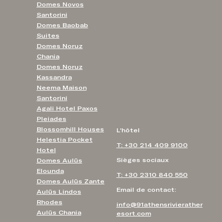
Domes Novos
Santorini
Domes Baobab
Suites
Domes Noruz
Chania
Domes Noruz
Kassandra
Neema Maison
Santorini
Agali Hotel Paxos
Pleiades
Blossomhill Houses
L'hôtel
Helestia Pocket
T: +30 214 409 9100
Hotel
Sièges sociaux
Domes Aulūs
Elounda
T: +30 2310 840 550
Domes Aulūs Zante
Email de contact:
Aulūs Lindos
Rhodes
info@91athensrivierather
Aulūs Chania
esort.com