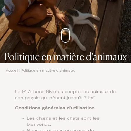
Domes Stories
Contact
Politique en matière d’animaux
Accueil
|
Politique en matière d’animaux
Le 91 Athens Riviera accepte les animaux de
compagnie qui pèsent jusqu’à 7 kg*
Conditions générales d’utilisation
Les chiens et les chats sont les
bienvenus.
Nous autorisons un animal de