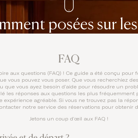
mment posées sur les 
FAQ
ire aux questions (FAQ) ! Ce guide a été conçu pour 
que vous pouvez vous poser. Que vous recherchiez des 
 ou que vous ayez besoin d’aide pour résoudre un prob
lé les réponses aux questions les plus fréquemment po
e expérience agréable. Si vous ne trouvez pas la répo
ontacter notre service des réservations pour obtenir de
Jetons un coup d’œil aux FAQ !
rivée et de départ ?