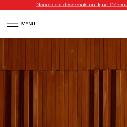
Neema est désormais en ligne. Découvr
MENU
HOTEL MENU
Domes Homepage
Our Resorts
Our Destinations
Our Brands
Signature Concepts
Domes Stories