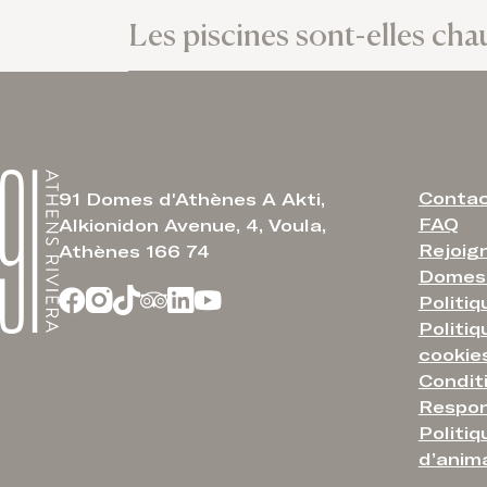
Les piscines sont-elles cha
Conta
91 Domes d'Athènes A Akti,
FAQ
Alkionidon Avenue, 4, Voula,
Rejoign
Athènes 166 74
Domes 
Politiq
Politi
cookie
Condit
Respon
Politiq
d’anim