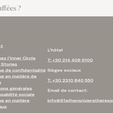
uffées ?
ct
L'hôtel
ez l’Inner Circle
T: +30 214 409 9100
Stories
ue de confidentialité
Sièges sociaux
que en matière de
T: +30 2310 840 550
s
ions générales
Email de contact:
sabilité sociale
ue en matière
info@91athensrivierathereso
aux