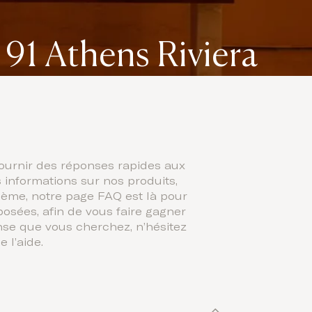
91 Athens Riviera
fournir des réponses rapides aux
informations sur nos produits,
lème, notre page FAQ est là pour
sées, afin de vous faire gagner
nse que vous cherchez, n’hésitez
 l’aide.