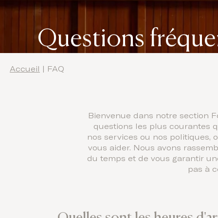
Questions fréque
Accueil
|
FAQ
Bienvenue dans notre section Fo
questions les plus courantes 
nos services ou nos politiques,
vous aider. Nous avons rassemb
du temps et de vous garantir un
pas à c
Quelles sont les heures d'ar