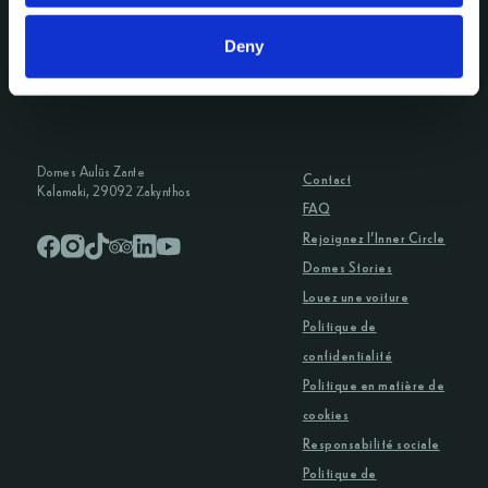
T: +30 2310 840550
Domes Aulūs Elounda
Deny
Email de contact:
Aulūs Lindos Rhodes
Aulūs Chania
info@domesauluszante.com
Domes Aulūs Zante
Contact
Kalamaki, 29092 Ζakynthos
FAQ
Rejoignez l’Inner Circle
Domes Stories
Louez une voiture
Politique de
confidentialité
Politique en matière de
cookies
Responsabilité sociale
Politique de