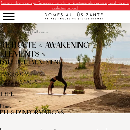
Neema est désormais en ligne. Découvrez ici une collection de vêtements de vacances inspirée du mode de
vie des îles grecques !
Accueil
|
Retraite « Awakening Elements »
RETRAITE « AWAKENING
ELEMENTS »
DATE DE L'ÉVÉNEMENT
29/05/2026
29-30/05/2026
TYPE
Fitness
PLUS D'INFORMATIONS
Renouez avec vous-même grâce au yoga, aux exercices de