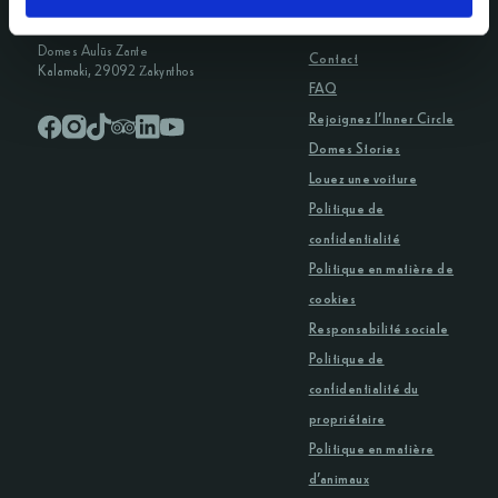
Domes Aulūs Zante
Contact
Kalamaki, 29092 Ζakynthos
FAQ
Rejoignez l’Inner Circle
Domes Stories
Louez une voiture
Politique de
confidentialité
Politique en matière de
cookies
Responsabilité sociale
Politique de
confidentialité du
propriétaire
Politique en matière
d’animaux