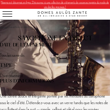
Neema est désormais en ligne. Découvrez ici une collection de vêtements de vacances inspirée du mode de
vie des îles grecques !
Accueil
|
Saxophone en direct
SAXOPHONE EN DIRECT
DATE DE L'ÉVÉNEMENT
Tous les samedis
TYPE
Divertissement
PLUS D'INFORMATIONS
Une soirée douce et élégante portée par les mélodies du saxophone
sous le ciel d’été. Détendez‑vous avec un verre tandis que les notes de
jazz flottent dans la nuit — simple, raffiné et idéal pour les soirées