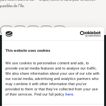
paisibles de l’île.
This website uses cookies
We use cookies to personalise content and ads, to 
provide social media features and to analyse our traffic. 
We also share information about your use of our site with 
Domes of Elounda
our social media, advertising and analytics partners who 
Domes Miramare Corfu
may combine it with other information that you’ve 
Domes Zeen Chania
provided to them or that they’ve collected from your use 
of their services. Find our full policy 
here
. 
Domes White Coast
Milos