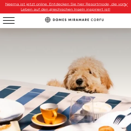
Neema ist jetzt online. Entdecken Sie hier Resortmode, die vom
Leben auf den griechischen Inseln inspiriert ist!
HOTEL MENU
Domes Homepage
Our Resorts
Our Destinations
Our Brands
Signature Concepts
Domes Stories
Contact