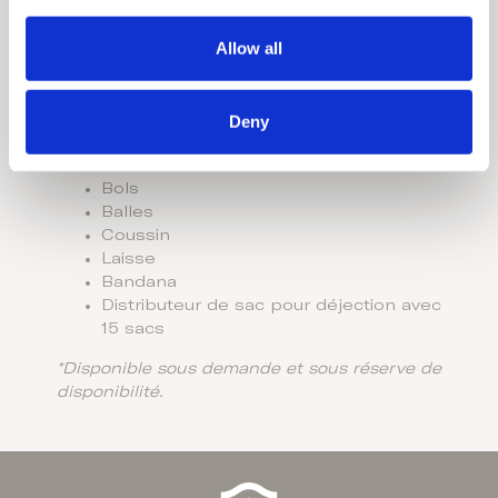
Service de garde d’animaux
i
o
Équipements pour animaux de compagnie*
Allow all
n
Afin de garantir un séjour confortable et
adapté à tous nos clients, nous fournissons
Deny
les équipements essentiels suivants pour
votre animal de compagnie :
Bols
Balles
Coussin
Laisse
Bandana
Distributeur de sac pour déjection avec
15 sacs
*Disponible sous demande et sous réserve de
disponibilité.