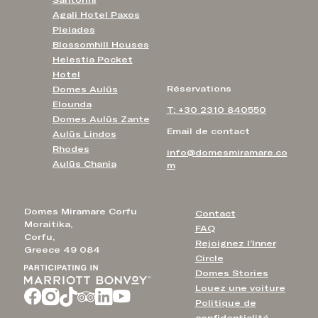
Agali Hotel Paxos
Pleiades
Blossomhill Houses
Helestia Pocket
Hotel
Réservations
Domes Aulūs
Elounda
T: +30 2310 840550
Domes Aulūs Zante
Email de contact
Aulūs Lindos
Rhodes
info@domesmiramare.co
Aulūs Chania
m
Domes Miramare Corfu
Contact
Moraitika,
FAQ
Corfu,
Rejoignez l’Inner
Greece 49 084
Circle
Domes Stories
Louez une voiture
Politique de