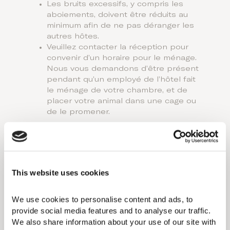
Les bruits excessifs, y compris les
aboiements, doivent être réduits au
minimum afin de ne pas déranger les
autres hôtes.
Veuillez contacter la réception pour
convenir d’un horaire pour le ménage.
Nous vous demandons d’être présent
pendant qu’un employé de l’hôtel fait
le ménage de votre chambre, et de
placer votre animal dans une cage ou
de le promener.
Frais et taxes
Forfait « animaux de compagnie » : 100
euros (ne s’applique pas aux animaux
d’assistance).
This website uses cookies
Les hôtes sont responsables de tout
dommage causé par leur animal et
We use cookies to personalise content and ads, to 
seront facturés en conséquence.
provide social media features and to analyse our traffic. 
Exigences en matière de vaccination
We also share information about your use of our site with 