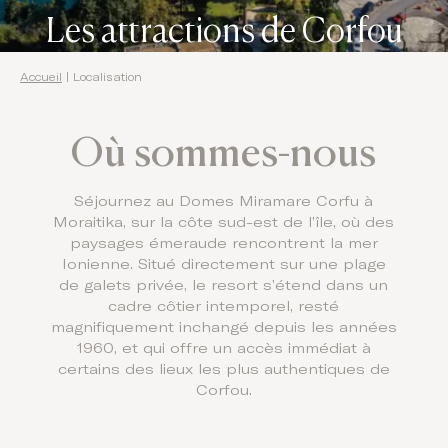
Les attractions de Corfou
Accueil
|
Localisation
Où sommes-nous
Séjournez au Domes Miramare Corfu à
Moraitika, sur la côte sud-est de l’île, où des
paysages émeraude rencontrent la mer
Ionienne. Situé directement sur une plage
de galets privée, le resort s’étend dans un
cadre côtier intemporel, resté
magnifiquement inchangé depuis les années
1960, et qui offre un accès immédiat à
certains des lieux les plus authentiques de
Corfou.