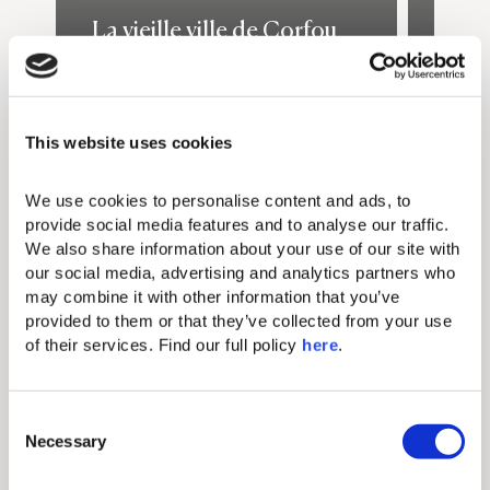
La vieille ville de Corfou
Pala
Venez flâner dans l’un des sites
Comma
Read more
les plus emblématiques de
Élisa
Corfou, où ses ruelles pavées,
Achil
son architecture vénitienne et
attra
This website uses cookies
ses places animées créent une
impor
Pour Aller Plus Loin
atmosphère inoubliable.
Achill
We use cookies to personalise content and ads, to 
Découvrez les musées, les
Explo
provide social media features and to analyse our traffic. 
marchés et les sites
jardi
We also share information about your use of our site with 
historiques de cette
panor
our social media, advertising and analytics partners who 
destination classée au
Dista
may combine it with other information that you’ve 
patrimoine mondial de
Achil
provided to them or that they’ve collected from your use 
l’UNESCO.
of their services. Find our full policy 
here
. 
Distance jusqu’à la vieille ville
de Corfou : environ 36 minutes
C
Necessary
o
n