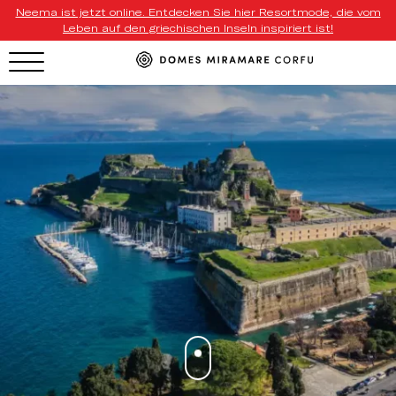
Neema ist jetzt online. Entdecken Sie hier Resortmode, die vom
Leben auf den griechischen Inseln inspiriert ist!
HOTEL MENU
Domes Homepage
Our Resorts
Our Destinations
Our Brands
Signature Concepts
Domes Stories
Contact