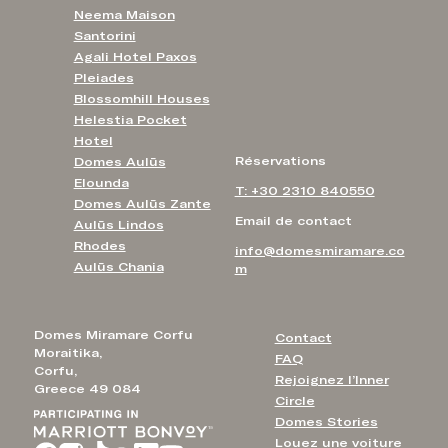
Neema Maison
Santorini
Agali Hotel Paxos
Pleiades
Blossomhill Houses
Helestia Pocket
Hotel
Réservations
Domes Aulūs
Elounda
T: +30 2310 840550
Domes Aulūs Zante
Email de contact
Aulūs Lindos
Rhodes
info@domesmiramare.co
Aulūs Chania
m
Domes Miramare Corfu
Contact
Moraitika,
FAQ
Corfu,
Rejoignez l’Inner
Greece 49 084
Circle
Domes Stories
Louez une voiture