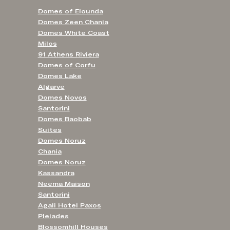
Domes of Elounda
Domes Zeen Chania
Domes White Coast
Milos
91 Athens Riviera
Domes of Corfu
Domes Lake
Algarve
Domes Novos
Santorini
Domes Baobab
Suites
Domes Noruz
Chania
Domes Noruz
Kassandra
Neema Maison
Santorini
Agali Hotel Paxos
Pleiades
Blossomhill Houses