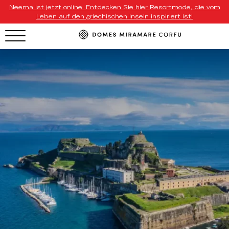
Neema ist jetzt online. Entdecken Sie hier Resortmode, die vom
Leben auf den griechischen Inseln inspiriert ist!
HOTEL MENU
Domes Homepage
Our Resorts
Our Destinations
Our Brands
Signature Concepts
Domes Stories
Contact