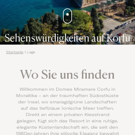
Sehenswürdigkeiten auf Korfu
Startseite
|
Lage
Wo Sie uns finden
Willkommen im Domes Miramare Corfu in
Moraitika – an der traumhaften Südostküste
der Insel, wo smaragdgrüne Landschaften
auf das tiefblaue Ionische Meer treffen.
Direkt an einem privaten Kiesstrand
gelegen, fügt sich das Resort in eine ruhige,
elegante Küstenlandschaft ein, die seit den
1960er-Jahren ihre stilvolle Eleganz bewahrt