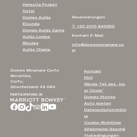
Helestia Pocket
Hotel
Reservierungen
Domes Aulūs
Elounda
T: +30 2310 840550
Domes Aulūs Zante
Kontakt E-Mail:
Aulūs Lindos
Rhodes
info@domesmiramare.co
Aulūs Chania
m
Domes Miramare Corfu
Kontakt
Moraitika,
FAQ
Corfu,
Werde Teil des „Inn
Griechenland 49 084
er Circle“
Domes Stories
Auto mieten
Datenschutzrichtlin
ie
Cookie-Richtlinie
Allgemeine Geschä
ftsbedingungen