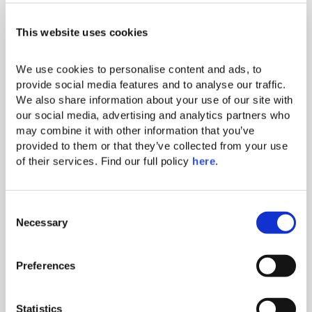
This website uses cookies
Altstadt von Korfu
Achi
We use cookies to personalise content and ads, to 
Schlendern Sie durch
Einst
provide social media features and to analyse our traffic. 
Read more
Kopfsteinpflastergassen,
von Ö
We also share information about your use of our site with 
entdecken Sie venezianische
der A
our social media, advertising and analytics partners who 
Architektur und spüren Sie die
Insel
may combine it with other information that you’ve 
lebendige Atmosphäre dieser
griec
provided to them or that they’ve collected from your use 
Die Insel Entdecken
UNESCO-geschützten Altstadt.
widm
of their services. Find our full policy 
here
. 
Museen, Märkte und
Achil
historische Wahrzeichen fügen
kunst
sich harmonisch in das
weitl
UNESCO-geschützte Stadtbild
beein
C
Necessary
ein.
o
Den A
n
Die Altstadt von Korfu
Sie i
s
erreichen Sie in ca. 36 Min.
Preferences
e
n
t
Statistics