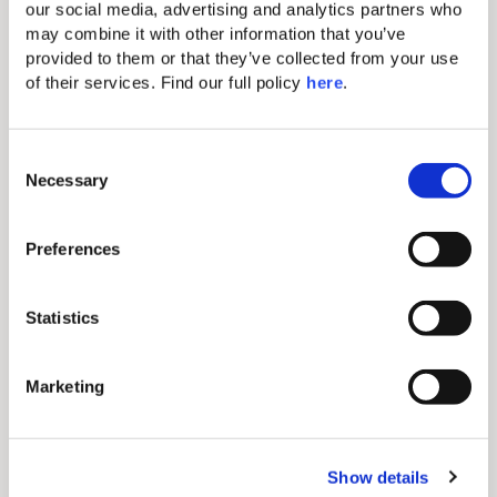
Badewanne
our social media, advertising and analytics partners who 
may combine it with other information that you’ve 
provided to them or that they’ve collected from your use 
Meerblick
of their services. Find our full policy 
here
. 
Details anzeigen
Jetzt buchen
C
Necessary
o
n
s
Preferences
e
n
t
Statistics
S
e
Marketing
l
e
1
/
4
c
Show details
t