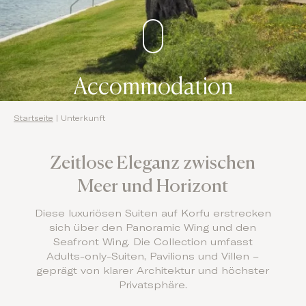
Accommodation
Startseite
|
Unterkunft
Zeitlose Eleganz zwischen
Meer und Horizont
Diese luxuriösen Suiten auf Korfu erstrecken
sich über den Panoramic Wing und den
Seafront Wing. Die Collection umfasst
Adults-only-Suiten, Pavilions und Villen –
geprägt von klarer Architektur und höchster
Privatsphäre.