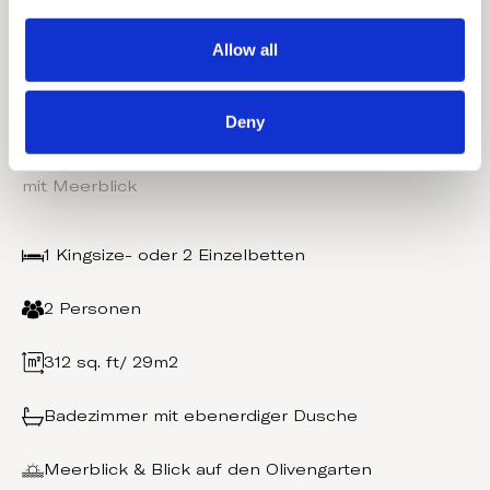
i
€292/nacht
Preise ab
o
Allow all
n
FRÜHSTÜCK INKLUSIVE
Deny
Emerald Retreat
mit Meerblick
1 Kingsize- oder 2 Einzelbetten
2 Personen
312 sq. ft/ 29m2
Badezimmer mit ebenerdiger Dusche
Meerblick & Blick auf den Olivengarten