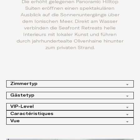
Die erhöht gelegenen Panoramic Hilltop
Suiten eröffnen einen spektakulären
Ausblick auf die Sonnenuntergänge über
dem Ionischen Meer. Direkt am Wasser
verbinden die Seafront Retreats helle
Interieurs mit lokaler Kunst und führen
durch jahrhundertealte Olivenhaine hinunter
zum privaten Strand.