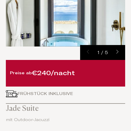
1
/
5
€240/nacht
Preise ab
FRÜHSTÜCK INKLUSIVE
Jade Suite
mit Outdoor-Jacuzzi