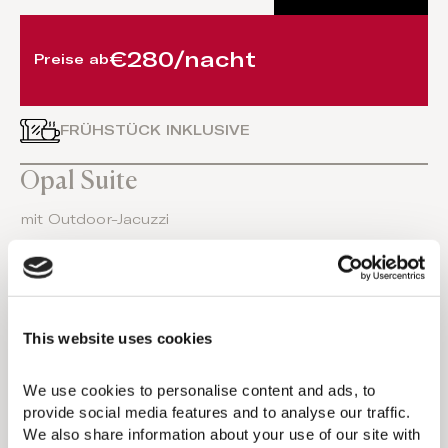
€280/nacht
Preise ab
FRÜHSTÜCK INKLUSIVE
Opal Suite
mit Outdoor-Jacuzzi
1 Kingsize-Bett
2 Personen
This website uses cookies
420-452 sq. ft/ 39-42m2
We use cookies to personalise content and ads, to 
provide social media features and to analyse our traffic. 
Badezimmer mit ebenerdiger Dusche oder
We also share information about your use of our site with 