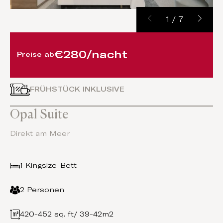
1
/
7
€280/nacht
Preise ab
FRÜHSTÜCK INKLUSIVE
Opal Suite
Direkt am Meer
1 Kingsize-Bett
2 Personen
420-452 sq. ft/ 39-42m2