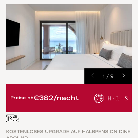
1
/
9
€382/nacht
Preise ab
KOSTENLOSES UPGRADE AUF HALBPENSION DINE