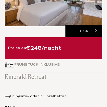
1
/
4
€248/nacht
Preise ab
FRÜHSTÜCK INKLUSIVE
Emerald Retreat
1 Kingsize- oder 2 Einzelbetten