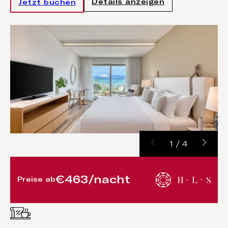
Details anzeigen
Jetzt buchen
1
/
4
€463/nacht
Preise ab