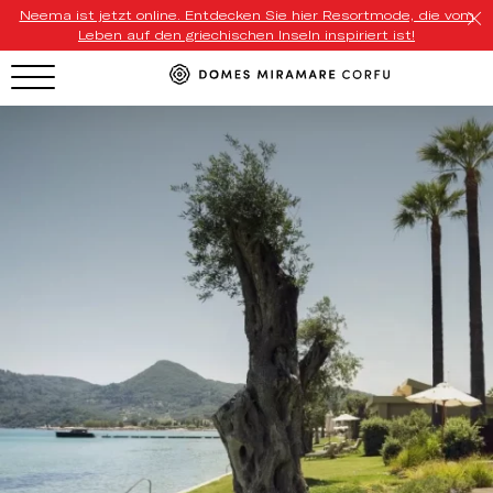
Neema ist jetzt online. Entdecken Sie hier Resortmode, die vom
Leben auf den griechischen Inseln inspiriert ist!
HOTEL MENU
Domes Homepage
Our Resorts
Our Destinations
Our Brands
Signature Concepts
Domes Stories
Contact