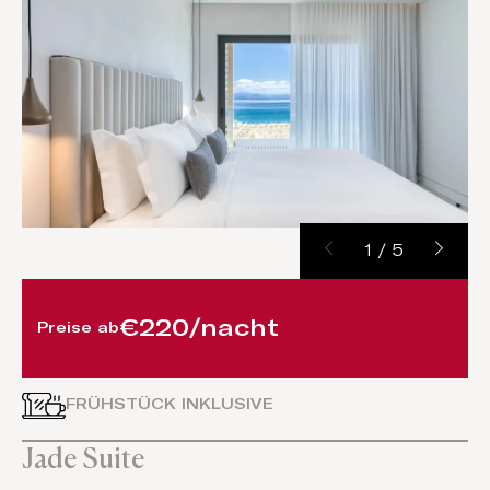
1
/
5
€220/nacht
Preise ab
FRÜHSTÜCK INKLUSIVE
Jade Suite