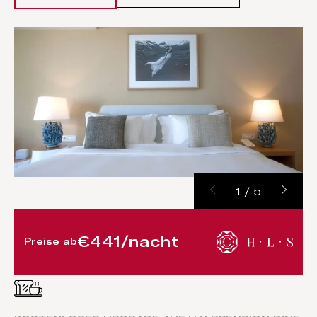
1
/
5
€441/nacht
Preise ab