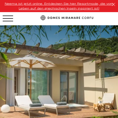
Neema ist jetzt online. Entdecken Sie hier Resortmode, die vom
Leben auf den griechischen Inseln inspiriert ist!
HOTEL MENU
Domes Homepage
Our Resorts
Our Destinations
Our Brands
Signature Concepts
Domes Stories
Contact