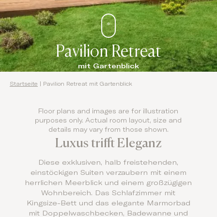
Pavilion Retreat
mit Gartenblick
Startseite
|
Pavilion Retreat mit Gartenblick
Floor plans and images are for illustration
purposes only. Actual room layout, size and
details may vary from those shown.
Luxus trifft Eleganz
Diese exklusiven, halb freistehenden,
einstöckigen Suiten verzaubern mit einem
herrlichen Meerblick und einem großzügigen
Wohnbereich. Das Schlafzimmer mit
Kingsize-Bett und das elegante Marmorbad
mit Doppelwaschbecken, Badewanne und