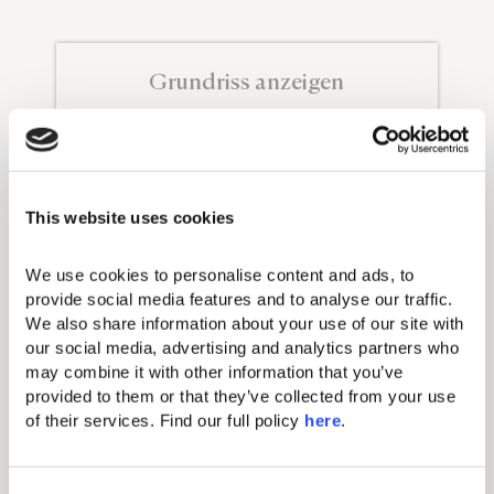
Grundriss anzeigen
Grundrisse und Bilder dienen nur zur Veranschaulichung.
Die tatsächliche Raumaufteilung, Größe und Details
können von den angegebenen abweichen.
Annehmlichkeiten
This website uses cookies
DIESE
UNTERKUNFTSOPTION
We use cookies to personalise content and ads, to 
BIETET:
provide social media features and to analyse our traffic. 
We also share information about your use of our site with 
Standard-
Annehmlichkeiten
our social media, advertising and analytics partners who 
may combine it with other information that you’ve 
provided to them or that they’ve collected from your use 
Schminkspiegel
of their services. Find our full policy 
here
. 
Individuelle Klimaanlage
Minibar (gegen Gebühr)