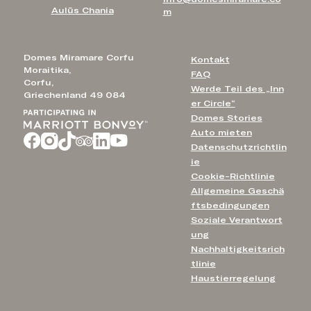
Aulūs Chania
m
Domes Miramare Corfu
Kontakt
Moraitika,
FAQ
Corfu,
Werde Teil des „Inn
Griechenland 49 084
er Circle“
Domes Stories
Auto mieten
Datenschutzrichtlin
ie
Cookie-Richtlinie
Allgemeine Geschä
ftsbedingungen
Soziale Verantwort
ung
Nachhaltigkeitsrich
tlinie
Haustierregelung