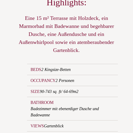
Highlights:
Eine 15 m² Terrasse mit Holzdeck, ein
Marmorbad mit Badewanne und begehbarer
Dusche, eine Außendusche und ein
Außenwhirlpool sowie ein atemberaubender
Gartenblick.
BEDS
2 Kingsize-Betten
OCCUPANCY
2 Personen
SIZE
90-743 sq. ft/ 64-69m2
BATHROOM
Badezimmer mit ebenerdiger Dusche und
Badewanne
VIEWS
Gartenblick