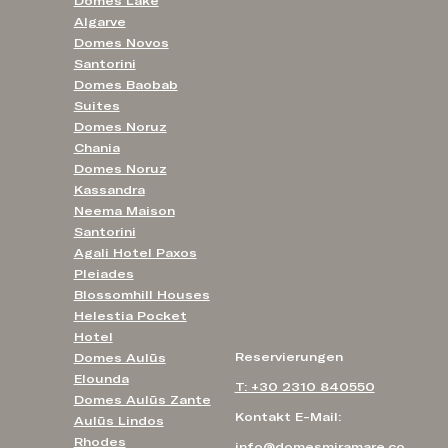
Domes Lake
Algarve
Domes Novos
Santorini
Domes Baobab
Suites
Domes Noruz
Chania
Domes Noruz
Kassandra
Neema Maison
Santorini
Agali Hotel Paxos
Pleiades
Blossomhill Houses
Helestia Pocket
Hotel
Reservierungen
Domes Aulūs
Elounda
T: +30 2310 840550
Domes Aulūs Zante
Kontakt E-Mail:
Aulūs Lindos
Rhodes
info@domesmiramare.co