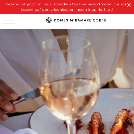
Neema ist jetzt online. Entdecken Sie hier Resortmode, die vom
Leben auf den griechischen Inseln inspiriert ist!
HOTEL MENU
Domes Homepage
Our Resorts
Our Destinations
Our Brands
Signature Concepts
Domes Stories
Contact