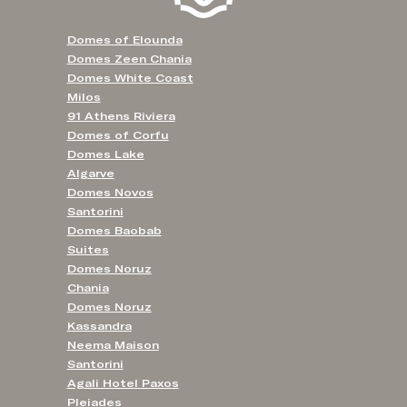
Domes of Elounda
Domes Zeen Chania
Domes White Coast
Milos
91 Athens Riviera
Domes of Corfu
Domes Lake
Algarve
Domes Novos
Santorini
Domes Baobab
Suites
Domes Noruz
Chania
Domes Noruz
Kassandra
Neema Maison
Santorini
Agali Hotel Paxos
Pleiades