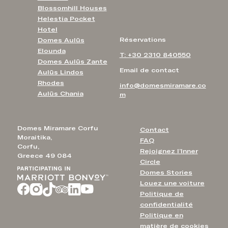
Blossomhill Houses
Helestia Pocket
Hotel
Réservations
Domes Aulūs
Elounda
T: +30 2310 840550
Domes Aulūs Zante
Email de contact
Aulūs Lindos
Rhodes
info@domesmiramare.co
Aulūs Chania
m
Domes Miramare Corfu
Contact
Moraitika,
FAQ
Corfu,
Rejoignez l’Inner
Greece 49 084
Circle
Domes Stories
Louez une voiture
Politique de
confidentialité
Politique en
matière de cookies