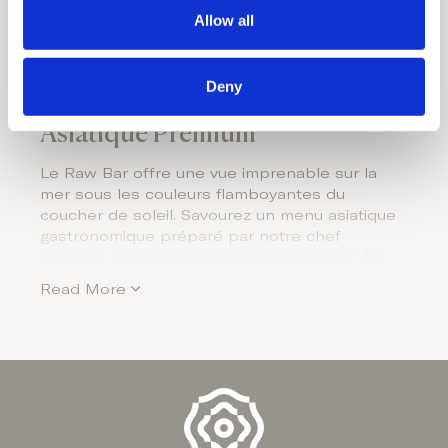
o
Allow all
n
Deny
Asiatique Premium
Le Raw Bar offre une vue imprenable sur la
mer sous les couleurs flamboyantes du
coucher de soleil. Savourez un menu asiatique
gastronomique préparé par notre chef
résident, accompagné de champagne et de
cocktails exquis. Laissez-vous séduire par ces
Read More
repas raffinés dans un havre de paix éclairé
par la lune. À chaque visite, vous découvrirez
de nouvelles saveurs dans l’un des meilleurs
bars de Corfou.