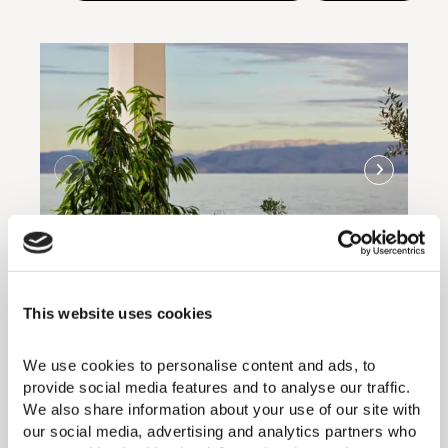
Taverne grecque le jour et
This website uses cookies
cuisine grecque raffinée le soir
We use cookies to personalise content and ads, to 
provide social media features and to analyse our traffic. 
Parcourez les sentiers sinueux qui longent la
We also share information about your use of our site with 
mer jusqu’à une terrasse raffinée et relaxante
our social media, advertising and analytics partners who 
où l’eau s’étend à perte de vue. L’expérience