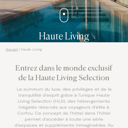
Haute Living
Accueil
|
Haute Living
Entrez dans le monde exclusif
de la Haute Living Selection
Le summum du luxe, des privilèges et de la
tranquillité d’esprit grâce à l’unique Haute
Living Selection (HLS), des hébergements
inégalés réservés aux voyageurs d’élite à
Corfou. Ce concept de l’hôtel dans l’hôtel
permet d’accéder à toute une série
d’espaces et suppléments inimaginables. Au