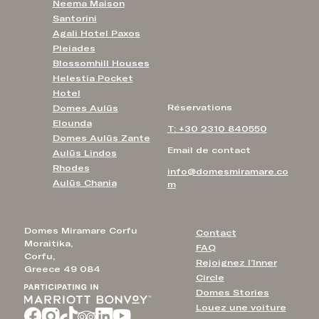
Neema Maison
Santorini
Agali Hotel Paxos
Pleiades
Blossomhill Houses
Helestia Pocket
Hotel
Réservations
Domes Aulūs
Elounda
T: +30 2310 840550
Domes Aulūs Zante
Email de contact
Aulūs Lindos
Rhodes
info@domesmiramare.co
Aulūs Chania
m
Domes Miramare Corfu
Contact
Moraitika,
FAQ
Corfu,
Rejoignez l’Inner
Greece 49 084
Circle
Domes Stories
Louez une voiture