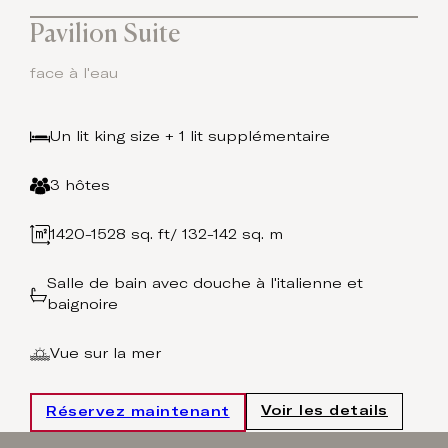
Pavilion Suite
face à l'eau
a
Un lit king size + 1 lit supplémentaire
3 hôtes
1420-1528 sq. ft/ 132-142 sq. m
Salle de bain avec douche à l'italienne et
baignoire
Vue sur la mer
Voir les details
Réservez maintenant