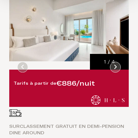
1
/
4
€886/nuit
Tarifs à partir de
SURCLASSEMENT GRATUIT EN DEMI-PENSION
DINE AROUND