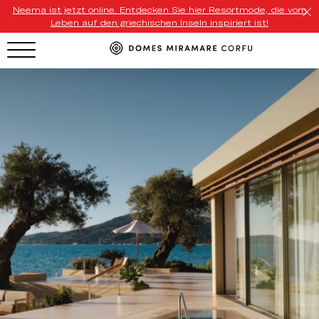
Neema ist jetzt online. Entdecken Sie hier Resortmode, die vom
Leben auf den griechischen Inseln inspiriert ist!
HOTEL MENU
Domes Homepage
Our Resorts
Our Destinations
Our Brands
Signature Concepts
Domes Stories
Contact