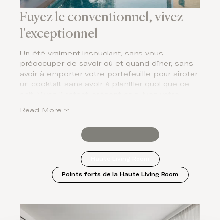
Fuyez le conventionnel, vivez
l'exceptionnel
Un été vraiment insouciant, sans vous
préoccuper de savoir où et quand dîner, sans
avoir à emporter votre portefeuille pour siroter
un cocktail, sans avoir à planifier quoi que ce
soit. Vivez l’instant présent et suivez votre
instinct en vous offrant une expérience de
Read More
voyage de luxe sur mesure à Corfou.
Haute Living Room
Points forts de la Haute Living Room