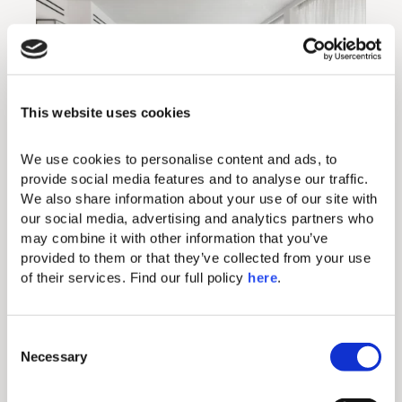
This website uses cookies
We use cookies to personalise content and ads, to 
provide social media features and to analyse our traffic. 
We also share information about your use of our site with 
Entrez dans votre salon exclusif
our social media, advertising and analytics partners who 
Haute Living
may combine it with other information that you’ve 
provided to them or that they’ve collected from your use 
of their services. Find our full policy 
here
. 
Tout en marbre, en verre et ensoleillé, le Haute
Living Room est un salon exclusif accessible
uniquement aux détenteurs de la carte HLS.
C
Parfaitement aménagé, c’est un lieu de
Necessary
détente, de socialisation et de solitude aussi,
o
avec une consommation illimitée d’en-cas et
n
Read More
de boissons tout au long de la journée. Profitez