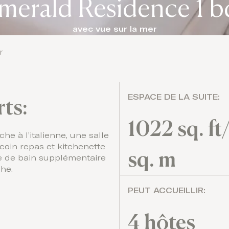
merald Residence 1 b
avec vue sur la mer
r
ESPACE DE LA SUITE:
rts:
1022 sq. ft
e à l’italienne, une salle
coin repas et kitchenette
sq. m
le de bain supplémentaire
he.
PEUT ACCUEILLIR:
4 hôtes