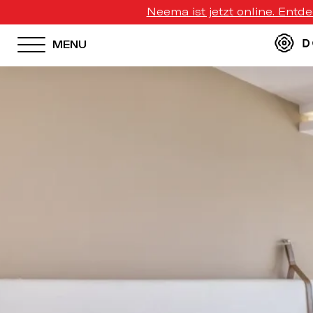
Neema ist jetzt online. Entd
MENU
HOTEL MENU
Domes Homepage
Our Resorts
Our Destinations
Our Brands
Signature Concepts
Domes Stories