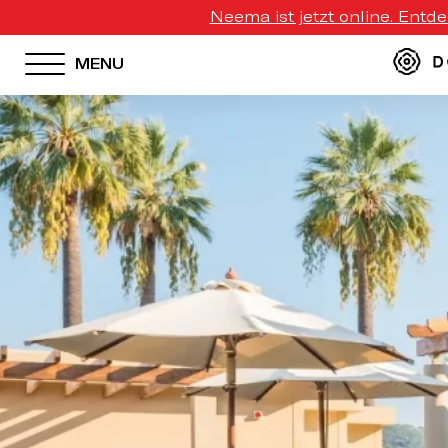
Neema ist jetzt online. Entd
MENU
HOTEL MENU
Domes Homepage
Our Resorts
Our Destinations
Our Brands
Signature Concepts
Domes Stories