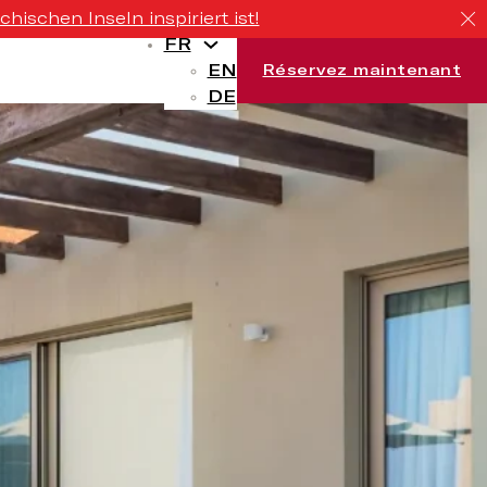
ischen Inseln inspiriert ist!
FR
EN
Réservez maintenant
DE