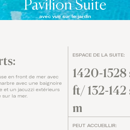
Pavilion Suite
avec vue sur le jardin
ESPACE DE LA SUITE:
rts:
1420-1528 
sse en front de mer avec
marbre avec une baignoire
ft/ 132-142 
e et un jacuzzi extérieurs
sur la mer.
m
PEUT ACCUEILLIR: