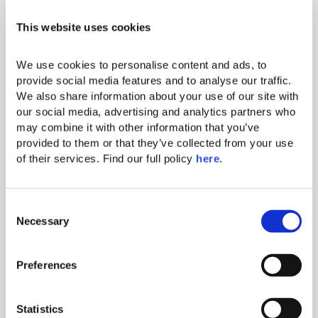
Beginnen Sie Ihren Tag stilvoll mit unserem
This website uses cookies
kostenlosen Brunch, der bis 13 Uhr dauert!
Genießen Sie eine Auswahl an köstlichen Speisen à
We use cookies to personalise content and ads, to 
la carte, die aus den frischesten Zutaten der Region
provide social media features and to analyse our traffic. 
zubereitet werden, schlürfen Sie erfrischende
We also share information about your use of our site with 
Smoothies und vitaminreiche Getränke von unserer
our social media, advertising and analytics partners who 
dynamischen Getränkestation und genießen Sie
may combine it with other information that you’ve 
dabei den Blick auf Kreta.
provided to them or that they’ve collected from your use 
of their services. Find our full policy 
here
. 
Topos
Raw bar
N Bar
C
Necessary
o
n
s
Preferences
e
n
t
Statistics