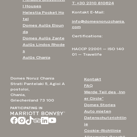
T: +30 2310 810624
l Houses
Kontakt E-Mail:
Helestia Pocket Ho
tel
info@domesnoruzchania.
Domes Aulūs Eloun
com
da
Certifications:
Domes Aulūs Zante
Aulūs Lindos Rhode
HACCP 22001 — ISO 140
s
01 — Travelife
Aulūs Chania
Domes Noruz Chania
Kontakt
Strati Pantelaki 5, Agioi A
FAQ
postoloi,
Werde Teil des „Inn
Chania,
er Circle“
Griechenland 73 100
Domes Stories
Auto mieten
Datenschutzrichtlin
ie
Cookie-Richtlinie
Allgemeine Geschä