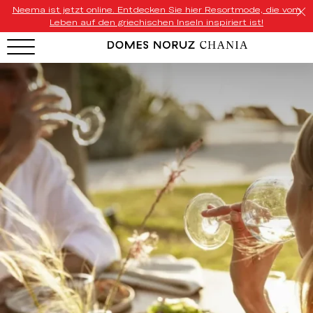
Neema ist jetzt online. Entdecken Sie hier Resortmode, die vom
Leben auf den griechischen Inseln inspiriert ist!
HOTEL MENU
Domes Homepage
Our Resorts
Our Destinations
Our Brands
Signature Concepts
Domes Stories
Contact