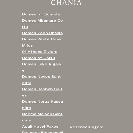
Spitzenweine Griechenlands umfasst. Das
Frühstücksbuffet bietet eine außergewöhnliche
Auswahl an traditionellen Köstlichkeiten und sorgt
Domes of Elounda
für einen himmlischen Start in den Tag.
Domes Miramare Co
rfu
Domes Zeen Chania
Domes White Coast
Milos
91 Athens Riviera
Domes of Corfu
Domes Lake Algarv
e
Domes Novos Sant
orini
Domes Baobab Suit
es
Domes Noruz Kassa
ndra
Neema Maison Sant
orini
Agali Hotel Paxos
Reservierungen:
Pleiades Blossomhil