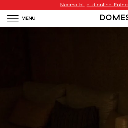
Neema ist jetzt online. Entd
MENU
HOTEL MENU
Domes Homepage
Our Resorts
Our Destinations
Our Brands
Signature Concepts
Domes Stories
Contact