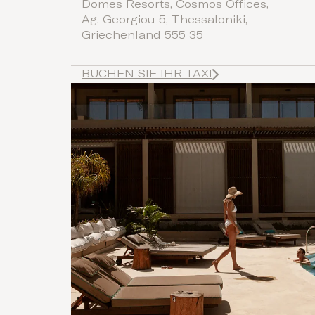
Domes Resorts, Cosmos Offices,
Ag. Georgiou 5, Thessaloniki,
Griechenland 555 35
BUCHEN SIE IHR TAXI