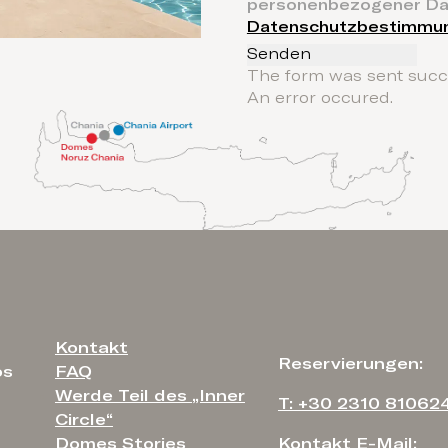
personenbezogener D
Datenschutzbestimmu
Senden
The form was sent succe
An error occured.
Kontakt
Reservierungen:
FAQ
os
Werde Teil des „Inner
T: +30 2310 81062
Circle“
Domes Stories
Kontakt E-Mail: