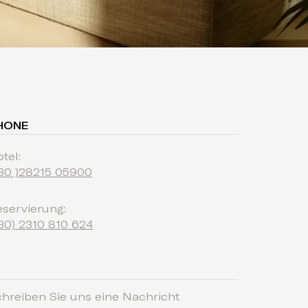
HONE
tel:
30 )28215 05900
servierung:
30) 2310 810 624
hreiben Sie uns eine Nachricht