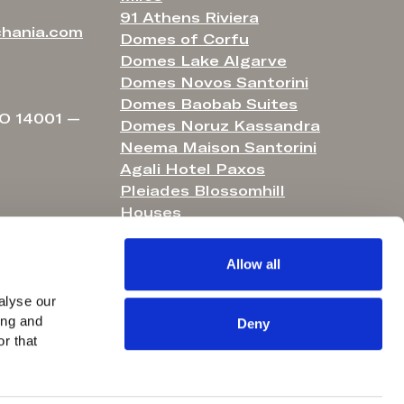
91 Athens Riviera
hania.com
Domes of Corfu
Domes Lake Algarve
Domes Novos Santorini
Domes Baobab Suites
O 14001 —
Domes Noruz Kassandra
Neema Maison Santorini
Agali Hotel Paxos
Pleiades Blossomhill
Houses
Helestia Pocket Hotel
Domes Aulūs Elounda
Allow all
Domes Aulūs Zante
Aulūs Lindos Rhodes
lyse our 
ng and 
Aulūs Chania
Deny
r that 