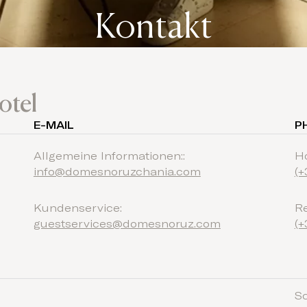
Kontakt
otel
E-MAIL
P
Allgemeine Informationen::
Ho
info@domesnoruzchania.com
(+
Kundenservice:
Re
guestservices@domesnoruz.com
(+
Sc