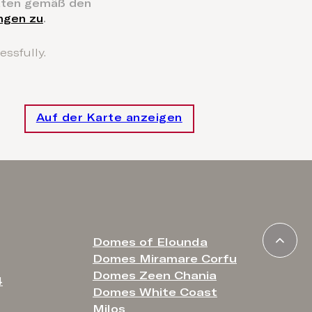
aten gemäß den
ngen zu
.
ssfully.
Auf der Karte anzeigen
Domes of Elounda
Domes Miramare Corfu
Domes Zeen Chania
4
Domes White Coast
Milos