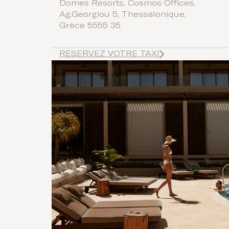
Domes Resorts, Cosmos Offices,
Ag.Georgiou 5, Thessalonique,
Grèce 5555 35
RÉSERVEZ VOTRE TAXI