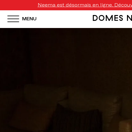
Neema est désormais en ligne. Découvr
MENU
HOTEL MENU
Domes Homepage
Our Resorts
Our Destinations
Our Brands
Signature Concepts
Domes Stories
Contact