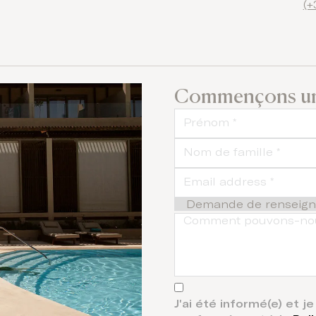
(+
Commençons un
J'ai été informé(e) et 