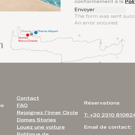
conformément à la
Poli
Envoyer
The form was sent succe
An error occured.
n
Contact
Réservations
FAQ
os
Rejoignez l’Inner Circle
T: +30 2310 81062
Domes Stories
Louez une voiture
Email de contact:
Politique de