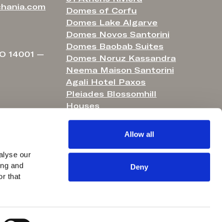
hania.com
Domes of Corfu
Domes Lake Algarve
Domes Novos Santorini
Domes Baobab Suites
O 14001 —
Domes Noruz Kassandra
Neema Maison Santorini
Agali Hotel Paxos
Pleiades Blossomhill
Houses
Helestia Pocket Hotel
Domes Aulūs Elounda
Allow all
Domes Aulūs Zante
Aulūs Lindos Rhodes
lyse our 
ng and 
Aulūs Chania
Deny
r that 