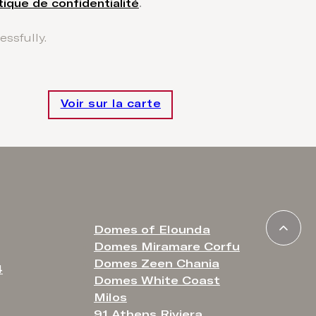
tique de confidentialité
.
ssfully.
Voir sur la carte
Domes of Elounda
Domes Miramare Corfu
Domes Zeen Chania
4
Domes White Coast
Milos
91 Athens Riviera