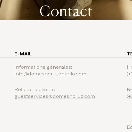
Contact
E-MAIL
T
Informations générales
:
Hô
info@domesnoruzchania.com
(+
Relations clients
:
Ré
guestservices@domesnoruz.com
(+
É