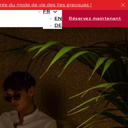
rée du mode de vie des îles grecques !
FR
EN
Réservez maintenant
DE