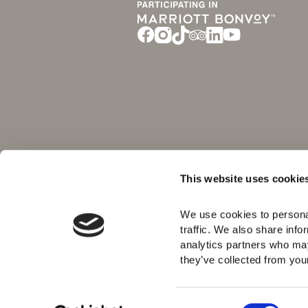
This website uses cookie
We use cookies to personal
traffic. We also share info
analytics partners who may
they’ve collected from your 
C