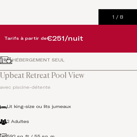
1
/
8
€251/nuit
Tarifs à partir de
HÉBERGEMENT SEUL
Upbeat Retreat Pool View
avec piscine-détente
Lit king-size ou lits jumeaux
2 Adultes
592 sq. ft / 55 sq. m