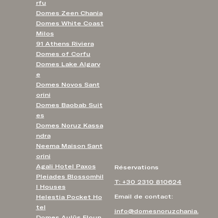
rfu
Domes Zeen Chania
Domes White Coast
Milos
91 Athens Riviera
Domes of Corfu
Domes Lake Algarv
e
Domes Novos Sant
orini
Domes Baobab Suit
es
Domes Noruz Kassa
ndra
Neema Maison Sant
orini
Agali Hotel Paxos
Réservations
Pleiades Blossomhil
T: +30 2310 810624
l Houses
Email de contact:
Helestia Pocket Ho
tel
info@domesnoruzchania.
Domes Aulūs Eloun