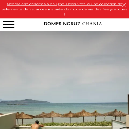
Neema est désormais en ligne. Découvrez ici une collection de
vêtements de vacances inspirée du mode de vie des îles grecques
!
HOTEL MENU
Domes Homepage
Our Resorts
Our Destinations
Our Brands
Signature Concepts
Domes Stories
Contact