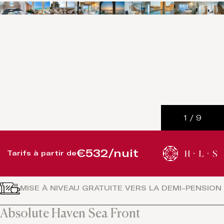
1
/
9
€532/nuit
Tarifs à partir de
MISE À NIVEAU GRATUITE VERS LA DEMI-PENSION
Absolute Haven Sea Front