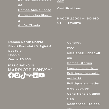
com
da
Certifications:
Domes Aulūs Zante
Aulūs Lindos Rhode
HACCP 22001 — ISO 140
s
01 — Travelife
Aulūs Chania
Domes Noruz Chania
Contact
Strati Pantelaki 5, Agioi A
FAQ
postoloi,
Rejoignez l’Inner Cir
Chania,
cle
Grèce 73 100
Domes Stories
Louez une voiture
Politique de confid
entialité
Politique en matièr
e de cookies
Conditions d’utilisa
tion
Responsabilité soci
ale