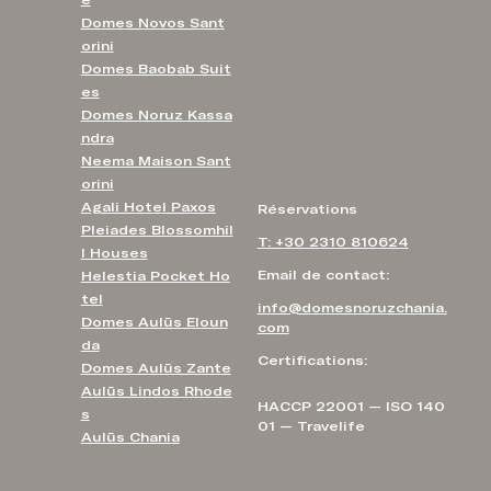
e
Domes Novos Sant
orini
Domes Baobab Suit
es
Domes Noruz Kassa
ndra
Neema Maison Sant
orini
Agali Hotel Paxos
Réservations
Pleiades Blossomhil
T: +30 2310 810624
l Houses
Email de contact:
Helestia Pocket Ho
tel
info@domesnoruzchania.
Domes Aulūs Eloun
com
da
Certifications:
Domes Aulūs Zante
Aulūs Lindos Rhode
HACCP 22001 — ISO 140
s
01 — Travelife
Aulūs Chania