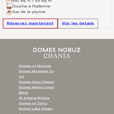
592 sq. ft / 55 sq. m
Douche à l'italienne
Vue de la piscine
Réservez maintenant
Voir les details
Domes of Elounda
Domes Miramare Co
rfu
Domes Zeen Chania
Domes White Coast
Milos
91 Athens Riviera
Domes of Corfu
Domes Lake Algarv