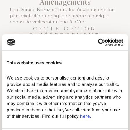
Aménagements
Les Domes Noruz offrent les équipements les
plus exclusifs et chaque chambre a quelque
chose de vraiment unique à offrir.
CETTE OPTION
D'HÉBERGEMENT
PRÉSENTE LES
CARACTÉRISTIQUES
SUIVANTES:
This website uses cookies
Aménagements standard
We use cookies to personalise content and ads, to 
provide social media features and to analyse our traffic. 
Climatisation individuelle
We also share information about your use of our site with 
Minibar (payant)
our social media, advertising and analytics partners who 
may combine it with other information that you’ve 
Sèche-cheveux
provided to them or that they’ve collected from your use 
Fer & planche à repasser
of their services. Find our full policy 
here
. 
Coffre