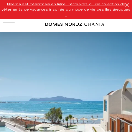
Neema est désormais en ligne. Découvrez ici une collection de
vêtements de vacances inspirée du mode de vie des îles grecques
!
HOTEL MENU
Domes Homepage
Our Resorts
Our Destinations
Our Brands
Signature Concepts
Domes Stories
Contact