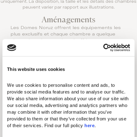
uniquement. La disposition, la taille et les détails des chambres
peuvent varier par rapport aux illustrations.
Aménagements
Les Domes Noruz offrent les équipements les
plus exclusifs et chaque chambre a quelque
chose de vraiment unique à offrir.
CETTE OPTION
D'HÉBERGEMENT
PRÉSENTE LES
CARACTÉRISTIQUES
This website uses cookies
SUIVANTES:
We use cookies to personalise content and ads, to 
Aménagements standard
provide social media features and to analyse our traffic. 
We also share information about your use of our site with 
our social media, advertising and analytics partners who 
Climatisation individuelle
may combine it with other information that you’ve 
Minibar (payant)
provided to them or that they’ve collected from your use 
of their services. Find our full policy 
here
. 
Sèche-cheveux