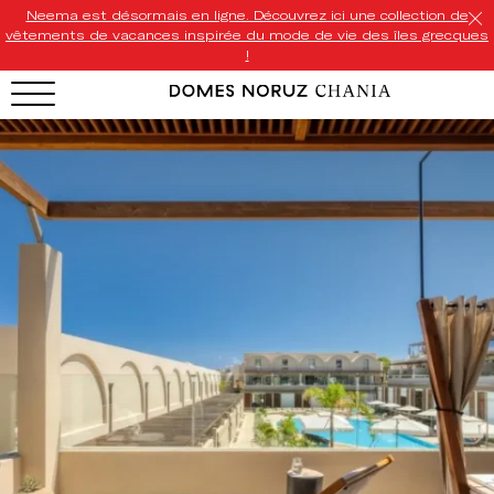
Neema est désormais en ligne. Découvrez ici une collection de
vêtements de vacances inspirée du mode de vie des îles grecques
!
HOTEL MENU
Domes Homepage
Our Resorts
Our Destinations
Our Brands
Signature Concepts
Domes Stories
Contact