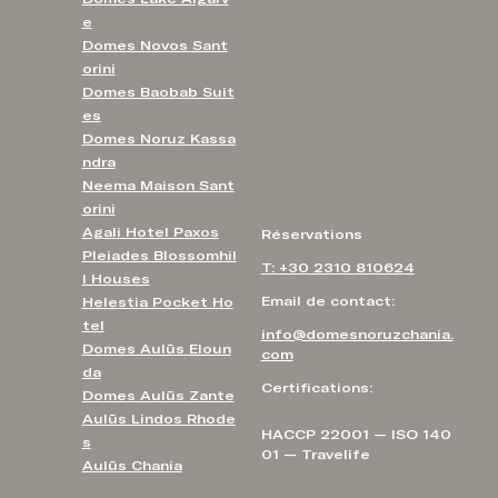
e
Domes Novos Sant
orini
Domes Baobab Suit
es
Domes Noruz Kassa
ndra
Neema Maison Sant
orini
Agali Hotel Paxos
Réservations
Pleiades Blossomhil
T: +30 2310 810624
l Houses
Email de contact:
Helestia Pocket Ho
tel
info@domesnoruzchania.
Domes Aulūs Eloun
com
da
Certifications:
Domes Aulūs Zante
Aulūs Lindos Rhode
HACCP 22001 — ISO 140
s
01 — Travelife
Aulūs Chania