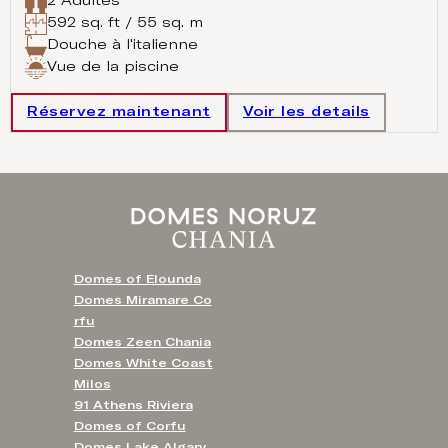
2 Adultes
592 sq. ft / 55 sq. m
Douche à l'italienne
Vue de la piscine
Réservez maintenant
Voir les details
Domes of Elounda
Domes Miramare Co
rfu
Domes Zeen Chania
Domes White Coast
Milos
91 Athens Riviera
Domes of Corfu
Domes Lake Algarv