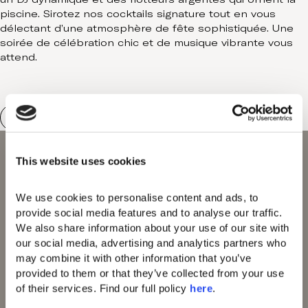
piscine. Sirotez nos cocktails signature tout en vous
délectant d’une atmosphère de fête sophistiquée. Une
soirée de célébration chic et de musique vibrante vous
attend.
This website uses cookies
We use cookies to personalise content and ads, to 
Domes of Elounda
provide social media features and to analyse our traffic. 
Domes Miramare Co
We also share information about your use of our site with 
rfu
our social media, advertising and analytics partners who 
Domes Zeen Chania
may combine it with other information that you’ve 
Domes White Coast
provided to them or that they’ve collected from your use 
Milos
of their services. Find our full policy 
here
. 
91 Athens Riviera
Domes of Corfu