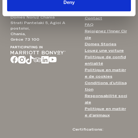
Deny
Domes Noruz Chania
Contact
Strati Pantelaki 5, Agioi A
FAQ
postoloi,
Rejoignez l’Inner Cir
Chania,
cle
Grèce 73 100
Domes Stories
Louez une voiture
Politique de confid
entialité
Politique en matièr
e de cookies
Conditions d’utilisa
tion
Responsabilité soci
ale
Politique en matièr
e d’animaux
Certifications: