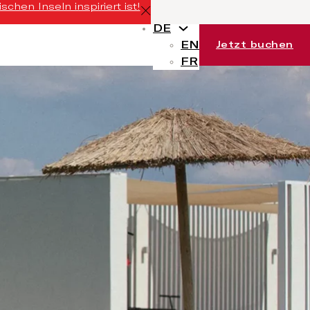
chen Inseln inspiriert ist!
DE
EN
Jetzt buchen
FR