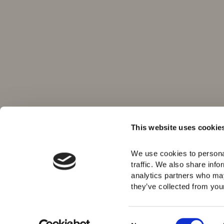
This website uses cookie
We use cookies to personal
traffic. We also share info
analytics partners who may
they’ve collected from your 
C