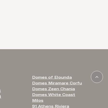
Domes of Elounda
Domes Miramare Corfu
Domes Zeen Chania
4
Domes White Coast
4
Milos
91 Athens Riviera