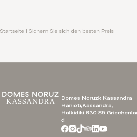
Startseite
|
Sichern Sie sich den besten Preis
Domes Noruzk Kassandra
Hanioti,Kassandra,
Halkidiki 630 85 Griechenla
d