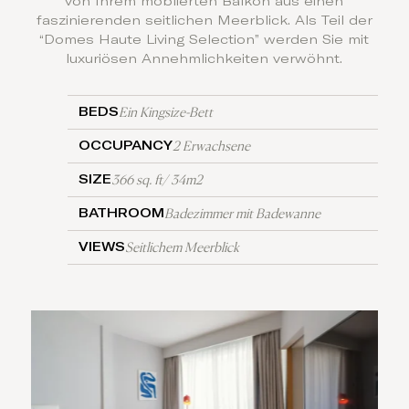
von Ihrem möblierten Balkon aus einen
faszinierenden seitlichen Meerblick. Als Teil der
“Domes Haute Living Selection” werden Sie mit
luxuriösen Annehmlichkeiten verwöhnt.
Ein Kingsize-Bett
BEDS
2 Erwachsene
OCCUPANCY
366 sq. ft/ 34m2
SIZE
Badezimmer mit Badewanne
BATHROOM
Seitlichem Meerblick
VIEWS