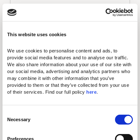
Grundriss anzeigen
Grundrisse und Bilder dienen nur zur Veranschaulichung. Die
tatsächliche Raumaufteilung, Größe und Details können von
den angegebenen abweichen.
This website uses cookies
Annehmlichkeiten
Das Domes Noruz bietet die exklusivste
We use cookies to personalise content and ads, to 
Ausstattung und jedes Zimmer hat etwas ganz
provide social media features and to analyse our traffic. 
Besonderes zu bieten.
We also share information about your use of our site with 
DIESE
our social media, advertising and analytics partners who 
UNTERKUNFTSOPTION
may combine it with other information that you’ve 
BIETET:
provided to them or that they’ve collected from your use 
of their services. Find our full policy 
here
. 
Standard-Annehmlichkeiten
C
Schminkspiegel
Necessary
o
Bügeleisen & Bügelbrett
n
s
Kostenloses W-LAN
Preferences