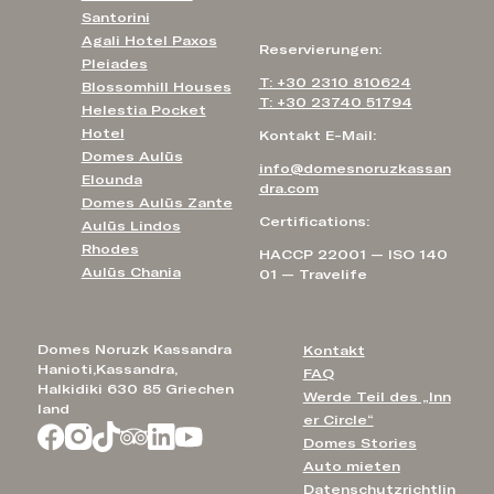
Santorini
Agali Hotel Paxos
Reservierungen:
Pleiades
T: +30 2310 810624
Blossomhill Houses
T: +30 23740 51794
Helestia Pocket
Hotel
Kontakt E-Mail:
Domes Aulūs
info@domesnoruzkassan
Elounda
dra.com
Domes Aulūs Zante
Certifications:
Aulūs Lindos
Rhodes
HACCP 22001 — ISO 140
Aulūs Chania
01 — Travelife
Domes Noruzk Kassandra
Kontakt
Hanioti,Kassandra,
FAQ
Halkidiki 630 85 Griechen
Werde Teil des „Inn
land
er Circle“
Domes Stories
Auto mieten
Datenschutzrichtlin