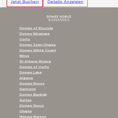
Jetzt Buchen
Details Anzeigen
Domes of Elounda
Domes Miramare
Corfu
Domes Zeen Chania
Domes White Coast
Milos
91 Athens Riviera
Domes of Corfu
Domes Lake
Algarve
Domes Novos
Santorini
Domes Baobab
Suites
Domes Noruz
Chania
Neema Maison