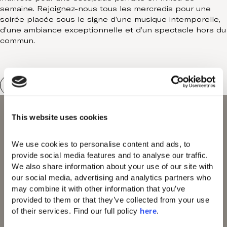
semaine. Rejoignez-nous tous les mercredis pour une
soirée placée sous le signe d’une musique intemporelle,
d’une ambiance exceptionnelle et d’un spectacle hors du
commun.
This website uses cookies
Domes of Elounda
We use cookies to personalise content and ads, to 
Domes Miramare
provide social media features and to analyse our traffic. 
Corfu
We also share information about your use of our site with 
Domes Zeen Chania
our social media, advertising and analytics partners who 
Domes White Coast
may combine it with other information that you’ve 
Milos
provided to them or that they’ve collected from your use 
91 Athens Riviera
of their services. Find our full policy 
here
. 
Domes of Corfu
Domes Lake