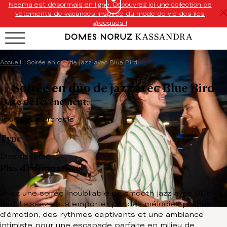
Neema est désormais en ligne. Découvrez ici une collection de
vêtements de vacances inspirée du mode de vie des îles
grecques !
Accueil
|
Soirée en duo de jazz avec Blue Bird
Soirée en duo de jazz avec Blue Bird
Date de l'événement:
Tous les mercredis
Type
Divertissement
Plus d'informations
Vivez une soirée inoubliable de smooth jazz avec Blue
Bird. Laissez-vous emporter par des mélodies pleines
d’émotion, des rythmes captivants et une ambiance
intimiste pour une escapade parfaite en milieu de