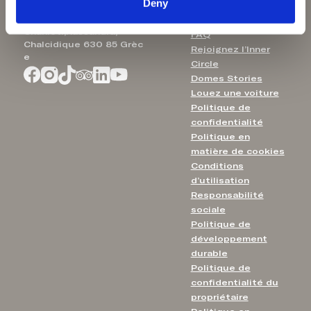
Deny
Domes Noruz Kassandra
Contact
Chanioti,Kassandra,
FAQ
Chalcidique 630 85 Grèc
Rejoignez l’Inner
e
Circle
Domes Stories
Louez une voiture
Politique de
confidentialité
Politique en
matière de cookies
Conditions
d’utilisation
Responsabilité
sociale
Politique de
développement
durable
Politique de
confidentialité du
propriétaire