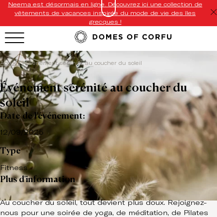
Neema est désormais en ligne. Découvrez ici une collection de
vêtements de vacances inspirée du mode de vie des îles
grecques !
Accueil
|
Événement sérénité au coucher du soleil
Événement sérénité au coucher du
soleil
Date de l'événement:
12/09/2025
Type
Fitness
Plus d'information
Au coucher du soleil, tout devient plus doux. Rejoignez-
nous pour une soirée de yoga, de méditation, de Pilates