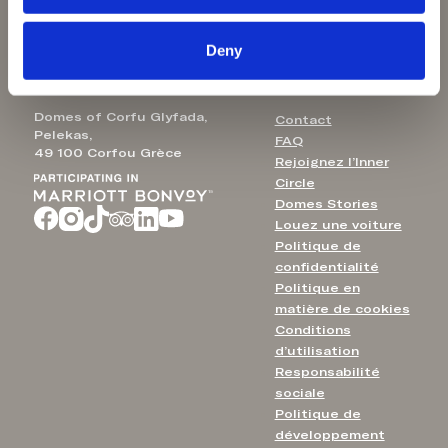
Aulūs Lindos
Email de contact:
Rhodes
Deny
Aulūs Chania
info@domesofcorfu.com
Domes of Corfu Glyfada,
Contact
Pelekas,
FAQ
49 100 Corfou Grèce
Rejoignez l’Inner
Circle
Domes Stories
Louez une voiture
Politique de
confidentialité
Politique en
matière de cookies
Conditions
d’utilisation
Responsabilité
sociale
Politique de
développement