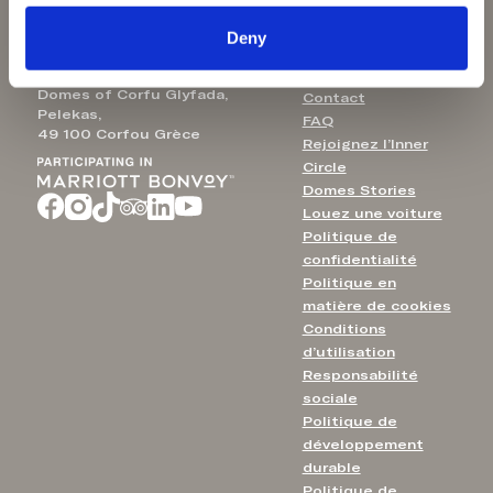
Aulūs Chania
info@domesofcorfu.com
Deny
Domes of Corfu Glyfada,
Contact
Pelekas,
FAQ
49 100 Corfou Grèce
Rejoignez l’Inner
Circle
Domes Stories
Louez une voiture
Politique de
confidentialité
Politique en
matière de cookies
Conditions
d’utilisation
Responsabilité
sociale
Politique de
développement
durable
Politique de