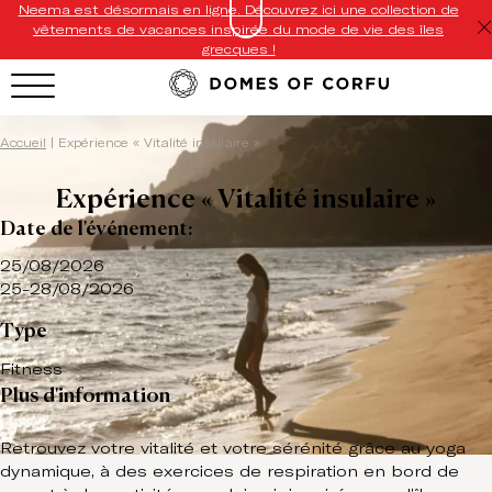
Neema est désormais en ligne. Découvrez ici une collection de
vêtements de vacances inspirée du mode de vie des îles
grecques !
Accueil
|
Expérience « Vitalité insulaire »
Expérience « Vitalité insulaire »
Date de l'événement:
25/08/2026
25-28/08/2026
Type
Fitness
Plus d'information
Retrouvez votre vitalité et votre sérénité grâce au yoga
dynamique, à des exercices de respiration en bord de