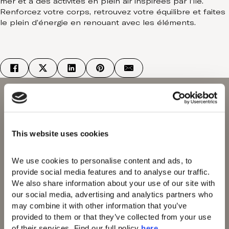
mer et à des activités en plein air inspirées par l’île.
Renforcez votre corps, retrouvez votre équilibre et faites
le plein d’énergie en renouant avec les éléments.
This website uses cookies
Domes of Elounda
We use cookies to personalise content and ads, to 
Domes Miramare
provide social media features and to analyse our traffic. 
Corfu
We also share information about your use of our site with 
Domes Zeen Chania
our social media, advertising and analytics partners who 
Domes White Coast
may combine it with other information that you’ve 
Milos
provided to them or that they’ve collected from your use 
91 Athens Riviera
of their services. Find our full policy 
here
. 