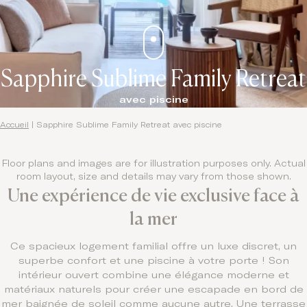
Sapphire Sublime Family Retreat
avec piscine
Accueil
|
Sapphire Sublime Family Retreat avec piscine
Floor plans and images are for illustration purposes only. Actual
room layout, size and details may vary from those shown.
Une expérience de vie exclusive face à
la mer
Ce spacieux logement familial offre un luxe discret, un
superbe confort et une piscine à votre porte ! Son
intérieur ouvert combine une élégance moderne et
matériaux naturels pour créer une escapade en bord de
mer baignée de soleil comme aucune autre. Une terrasse