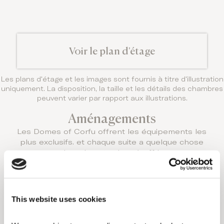
Voir le plan d'étage
Les plans d'étage et les images sont fournis à titre d'illustration
uniquement. La disposition, la taille et les détails des chambres
peuvent varier par rapport aux illustrations.
Aménagements
Les Domes of Corfu offrent les équipements les
plus exclusifs. et chaque suite a quelque chose
de vraiment unique à offrir.
CETTE OPTION
D'HÉBERGEMENT
PRÉSENTE LES
CARACTÉRISTIQUES
This website uses cookies
SUIVANTES: