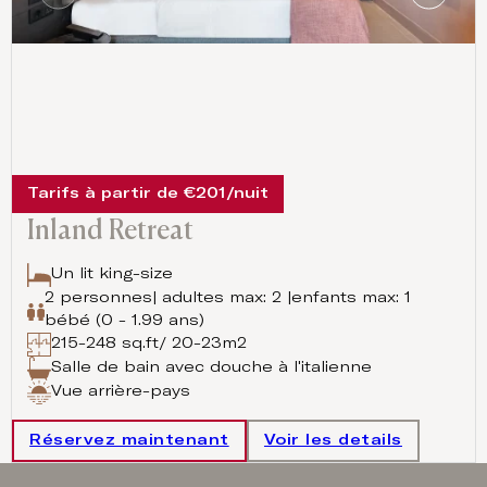
Tarifs à partir de €201/nuit
Inland Retreat
Un lit king-size
2 personnes| adultes max: 2 |enfants max: 1
bébé (0 - 1.99 ans)
215-248 sq.ft/ 20-23m2
Salle de bain avec douche à l'italienne
Vue arrière-pays
Réservez maintenant
Voir les details