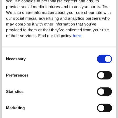
We use cookies to personalise content and ads, to 
Aménagements standard
provide social media features and to analyse our traffic. 
We also share information about your use of our site with 
our social media, advertising and analytics partners who 
Miroir de maquillage
may combine it with other information that you’ve 
Fer & planche à repasser
provided to them or that they’ve collected from your use 
of their services. Find our full policy 
here
. 
WiFi gratuit
Climatisation centrale
C
Télévision à écran plat de 145 cm
Necessary
o
n
Minibar (payant)
s
Preferences
Sèche-cheveux
e
n
Coffre électronique (pour les
tablettes et petits ordinateurs
t
Statistics
portables)
S
e
Ligne directe (frais supplémentaires)
Marketing
l
Salle de bain avec douche à
e