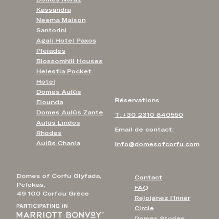
Kassandra
Neema Maison
Santorini
Agali Hotel Paxos
Pleiades
Blossomhill Houses
Helestia Pocket
Hotel
Domes Aulūs
Réservations
Elounda
Domes Aulūs Zante
T: +30 2310 840550
Aulūs Lindos
Email de contact:
Rhodes
Aulūs Chania
info@domesofcorfu.com
Domes of Corfu Glyfada,
Contact
Pelekas,
FAQ
49 100 Corfou Grèce
Rejoignez l’Inner
Circle
Domes Stories