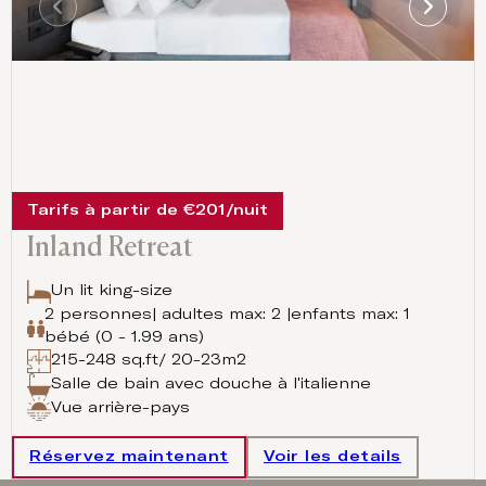
Tarifs à partir de €201/nuit
Inland Retreat
Un lit king-size
2 personnes| adultes max: 2 |enfants max: 1
bébé (0 - 1.99 ans)
215-248 sq.ft/ 20-23m2
Salle de bain avec douche à l'italienne
Vue arrière-pays
Réservez maintenant
Voir les details