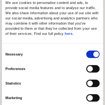
Aménagements standard
We use cookies to personalise content and ads, to 
provide social media features and to analyse our traffic. 
We also share information about your use of our site with 
Miroir de maquillage
our social media, advertising and analytics partners who 
may combine it with other information that you’ve 
Fer & planche à repasser
provided to them or that they’ve collected from your use 
WiFi gratuit
of their services. Find our full policy 
here
. 
Climatisation centrale
C
Télévision à écran plat de 145 cm
Necessary
o
Minibar (payant)
n
s
Sèche-cheveux
Preferences
e
Coffre électronique (pour les
n
tablettes et petits ordinateurs
t
Statistics
portables)
S
Ligne directe (frais supplémentaires)
e
Marketing
l
Lits king size confortable avec linge