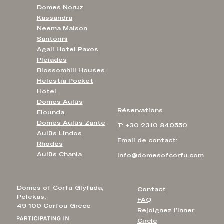
Domes Noruz
Kassandra
Neema Maison
Santorini
Agali Hotel Paxos
Pleiades
Blossomhill Houses
Helestia Pocket
Hotel
Domes Aulūs
Réservations
Elounda
Domes Aulūs Zante
T: +30 2310 840550
Aulūs Lindos
Email de contact:
Rhodes
Aulūs Chania
info@domesofcorfu.com
Domes of Corfu Glyfada,
Contact
Pelekas,
FAQ
49 100 Corfou Grèce
Rejoignez l’Inner
Circle