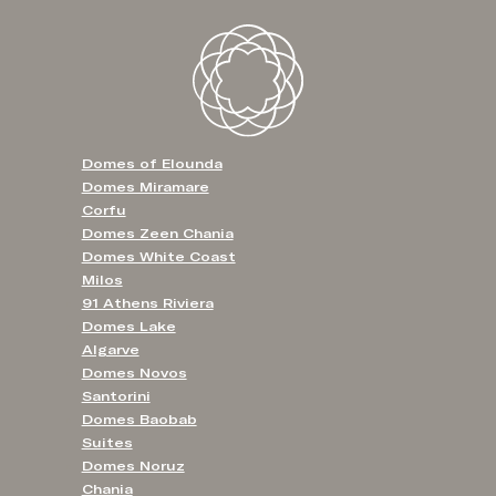
Domes of Elounda
Domes Miramare
Corfu
Domes Zeen Chania
Domes White Coast
Milos
91 Athens Riviera
Domes Lake
Algarve
Domes Novos
Santorini
Domes Baobab
Suites
Domes Noruz
Chania