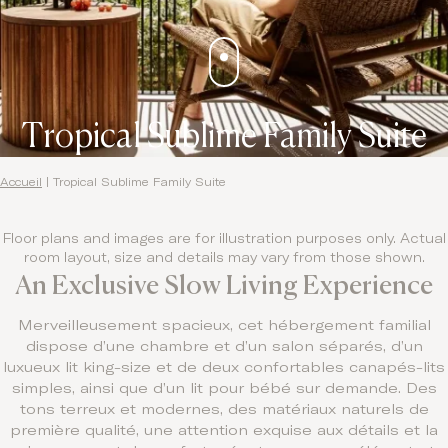
Tropical Sublime Family Suite
Accueil
|
Tropical Sublime Family Suite
Floor plans and images are for illustration purposes only. Actual
room layout, size and details may vary from those shown.
An Exclusive Slow Living Experience
Merveilleusement spacieux, cet hébergement familial
dispose d’une chambre et d’un salon séparés, d’un
luxueux lit king-size et de deux confortables canapés-lits
simples, ainsi que d’un lit pour bébé sur demande. Des
tons terreux et modernes, des matériaux naturels de
première qualité, une attention exquise aux détails et la