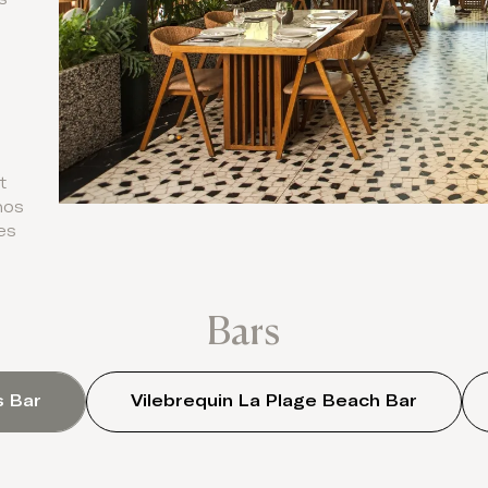
t
nos
es
Bars
 Bar
Vilebrequin La Plage Beach Bar