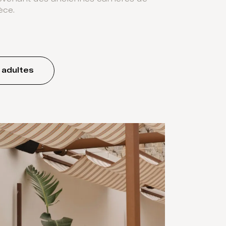
èce.
 adultes