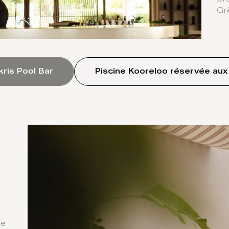
Gr
ris Pool Bar
Piscine Kooreloo réservée aux
ne