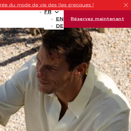
rée du mode de vie des îles grecques !
FR
EN
Réservez maintenant
DE