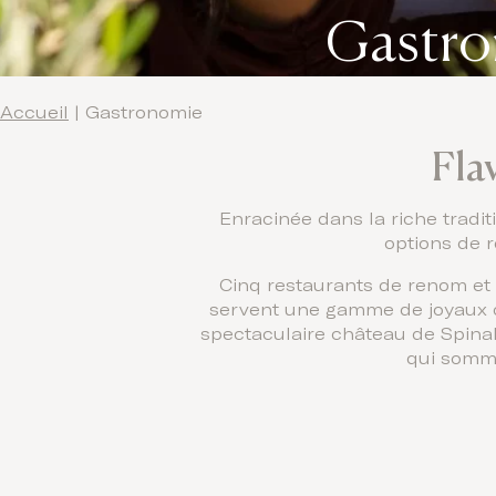
Gastro
Accueil
|
Gastronomie
Fla
Enracinée dans la riche tradit
options de r
Cinq restaurants de renom et t
servent une gamme de joyaux de
spectaculaire château de Spinal
qui somme