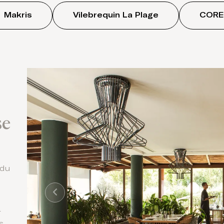
Makris
Vilebrequin La Plage
CORE
se
 du
r
s