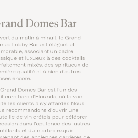
rand Domes Bar
vert du matin à minuit, le Grand
mes Lobby Bar est élégant et
morable, associant un cadre
assique et luxueux à des cocktails
rfaitement mixés, des spiritueux de
emière qualité et à bien d’autres
oses encore.
 Grand Domes Bar est l’un des
illeurs bars d’Elounda, où la vue
ite les clients à s’y attarder. Nous
us recommandons d’ouvrir une
uteille de vin crétois pour célébrer
occasion dans l’opulence des lustres
intillants et du marbre exquis
ovenant des anciennes carrières de