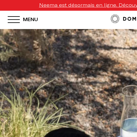
Neema est désormais en ligne. Découvr
MENU
HOTEL MENU
Domes Homepage
Our Resorts
Our Destinations
Our Brands
Signature Concepts
Offers