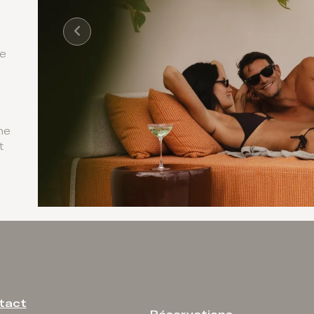
e
ne
he
t
tact