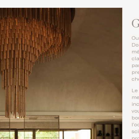
G
Ou
Do
mé
cl
pa
pr
ch
Le
me
inc
vo
bo
l’
sc
pr