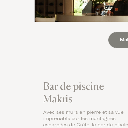
Mak
Bar de piscine
Makris
Avec ses murs en pierre et sa vue
imprenable sur les montagnes
escarpées de Crète, le bar de pisci