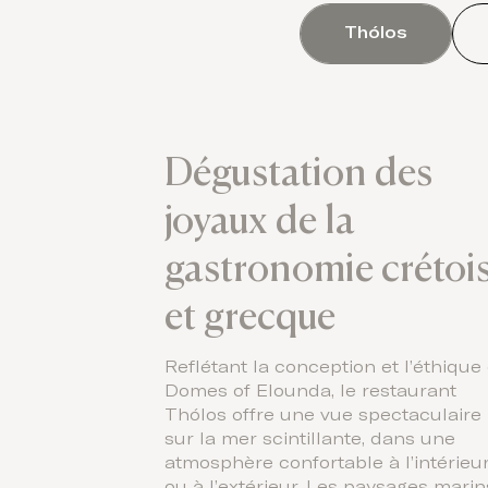
Thólos
Dégustation des
joyaux de la
gastronomie crétoi
et grecque
Reflétant la conception et l’éthique
Domes of Elounda, le restaurant
Thólos offre une vue spectaculaire
sur la mer scintillante, dans une
atmosphère confortable à l’intérieu
ou à l’extérieur. Les paysages marin