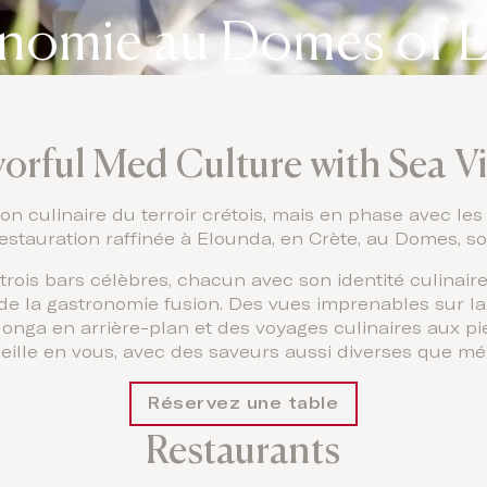
nomie au Domes of 
vorful Med Culture with Sea V
ion culinaire du terroir crétois, mais en phase avec les
estauration raffinée à Elounda, en Crète, au Domes, so
rois bars célèbres, chacun avec son identité culinair
 la gastronomie fusion. Des vues imprenables sur la 
onga en arrière-plan et des voyages culinaires aux pie
ille en vous, avec des saveurs aussi diverses que m
Réservez une table
Restaurants