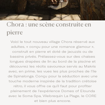
Chora : une scène construite en
pierre
Voici le tout nouveau village Chora réservé aux
adultes, « conçu pour une romance glamour »,
construit en pierre et doté de jacuzzis ou de
bassins privés. Prélassez-vous sur des chaises
longues drapées de lin au bord de la piscine et
découvrez les récits savoureux servis au Makris
avec, en prime, les vues les plus proches de l’île
de Spinalonga. Conçu pour la séduction avec une
touche moderne inspirée de la tradition crétoise
rétro, il vous offre ce qu’il faut pour profiter
pleinement de l’expérience Domes of Elounda
avec le Soma Spa, Vilebrequin La Plage, le CORE
et bien plus encore.