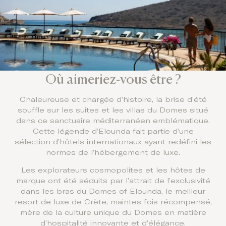
Où aimeriez-vous être ?
Chaleureuse et chargée d’histoire, la brise d’été
souffle sur les suites et les villas du Domes situé
dans ce sanctuaire méditerranéen emblématique.
Cette légende d’Elounda fait partie d’une
sélection d’hôtels internationaux ayant redéfini les
normes de l’hébergement de luxe.
Les explorateurs cosmopolites et les hôtes de
marque ont été séduits par l’attrait de l’exclusivité
dans les bras du Domes of Elounda, le meilleur
resort de luxe de Crète, maintes fois récompensé,
mère de la culture unique du Domes en matière
d’hospitalité innovante et d’élégance.