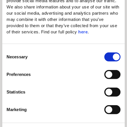
provide social media features and to analyse our traffic. 
fusionne brillamment le pop-up shopping
We also share information about your use of our site with 
moderne avec la street food, l’art engagé, le
our social media, advertising and analytics partners who 
cinéma à ciel ouvert et un programme unique
may combine it with other information that you’ve 
d’événements à grand spectacle.
provided to them or that they’ve collected from your use 
CORE est le lieu de connexion par excellence cet
of their services. Find our full policy 
here
. 
été. Il a déjà attiré l’attention du monde entier en
recevant le 2020 Paris Design Award et le Big See
Architecture Award.
C
Necessary
o
n
Découvrir plus
s
Preferences
Pourquoi
e
n
t
Statistics
réserver directement
S
e
?
Marketing
l
e
c