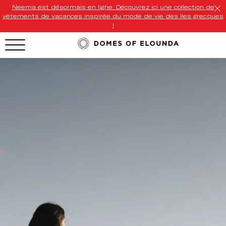
Neema est désormais en ligne. Découvrez ici une collection de
vêtements de vacances inspirée du mode de vie des îles grecques
!
HOTEL MENU
Domes Homepage
Our Resorts
Our Destinations
Our Brands
Signature Concepts
Offers
Domes Stories