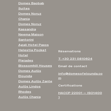
Domes Baobab
Suites
Domes Noruz
Chania
Domes Noruz
Kassandra
Neema Maison
Santorini
Agali Hotel Paxos
Helestia Pocket
Réservations
Hotel
T: +30 231 0810624
Pleiades
Blossomhill Houses
Email de contact
Domes Aulūs
info@domesofelounda.co
Elounda
m
Domes Aulūs Zante
Certifications
Aulūs Lindos
Rhodes
HACCP 22001 — ISO1400
Aulūs Chania
1