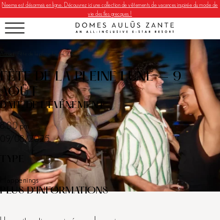
Neema est désormais en ligne. Découvrez ici une collection de vêtements de vacances inspirée du mode de
vie des îles grecques !
Accueil
|
Fête de la pleine lune – 9 août
FÊTE DE LA PLEINE LUNE – 9
AOÛT
DATE DE L'ÉVÉNEMENT
8:00 pm
09/08/2025
TYPE
Happenings
PLUS D'INFORMATIONS
Une nuit mystique animée par la passion