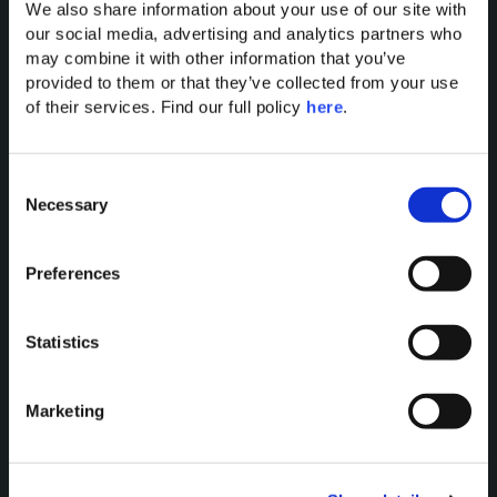
We also share information about your use of our site with 
our social media, advertising and analytics partners who 
may combine it with other information that you’ve 
provided to them or that they’ve collected from your use 
of their services. Find our full policy 
here
. 
Domes of Elounda
C
Necessary
o
Domes Miramare Corfu
n
Domes Zeen Chania
s
Domes White Coast
Preferences
e
Milos
n
91 Athens Riviera
t
Statistics
Domes of Corfu
S
Domes Lake Algarve
e
Marketing
Domes Novos Santorini
l
e
Domes Baobab Suites
c
Domes Noruz Chania