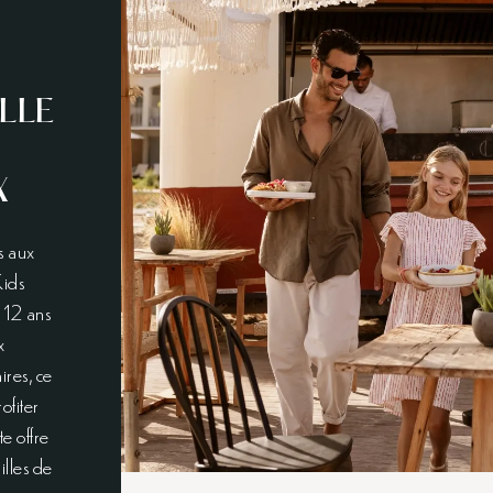
LLE
X
s aux
Kids
 12 ans
x
ires, ce
ofiter
te offre
illes de