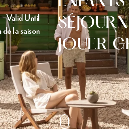
ENFANTS
Valid Until
SÉJOURN
in de la saison
JOUER G