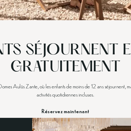
NTS SÉJOURNENT 
GRATUITEMENT
Domes Aulūs Zante, où les enfants de moins de 12 ans séjournent, m
activités quotidiennes incluses.
Réservez maintenant