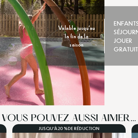
ENFANT
Valable jusqu'au
SÉJOURN
la fin de la
JOUER
saison
GRATUI
VOUS POUVEZ AUSSI AIMER…
JUSQU'À
20 %
DE RÉDUCTION