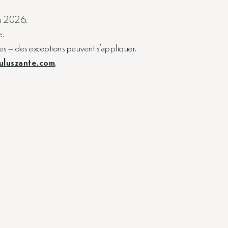
en 2026.
e.
es – des exceptions peuvent s’appliquer.
luszante.com
.