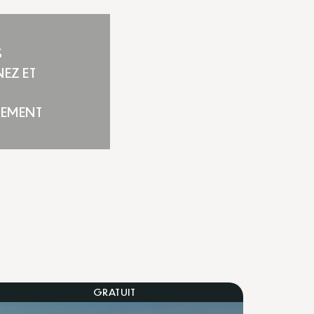
S
EZ ET
TEMENT
GRATUIT