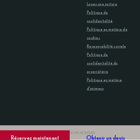
Louez une voiture
Politique de
confidentialité
Politique en matière de
cookies
Responsabilité sociale
Politique de
confidentialité du
propriétaire
Politique en matière
d’animaux
© COPYRIGHT 2026 DOMES RESORTS. ALL RIGHTS RESERVED
Réservez maintenant
Obtenir un devis