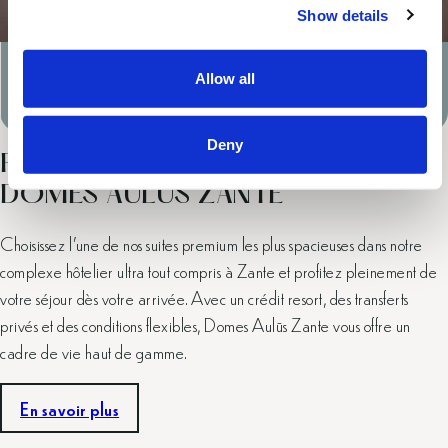
Show details
t
i
o
Allow all
n
Valable jusqu'au: Toute la saison 2026
Deny
PRIVILÈGES HAUT DE GAMME AU
DOMES AULŪS ZANTE
Choisissez l’une de nos suites premium les plus spacieuses dans notre
complexe hôtelier ultra tout compris à Zante et profitez pleinement de
votre séjour dès votre arrivée. Avec un crédit resort, des transferts
privés et des conditions flexibles, Domes Aulūs Zante vous offre un
cadre de vie haut de gamme.
En savoir plus