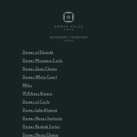
Domes of Elounda
Domes Miramare Corfu
Domes Zeen Chania
Domes White Coast
Milos
91 Athens Riviera
Domes of Corfu
Domes Lake Algarve
Domes Novos Santorini
Domes Baobab Suites
Domes Noruz Chania