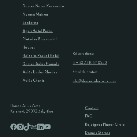
Domes Noruz Kassandra
Neema Maison
Santorini
Agali Hotel Paxos
Pleiades Blossomhill
Houses
Réservations:
Helestia Pocket Hotel
T: +30 2310 840550
Domes Aulūs Elounda
Email de contact:
Aulūs Lindos Rhodes
Aulūs Chania
info@domesauluszante.com
Domes Aulūs Zante
Contact
Kalamaki, 29092 Ζakynthos
FAQ
Rejoignez l’Inner Circle
Domes Stories