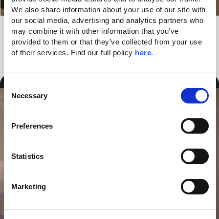
We also share information about your use of our site with 
our social media, advertising and analytics partners who 
may combine it with other information that you’ve 
Valid Until
GRATUIT
provided to them or that they’ve collected from your use 
fin de la saison
of their services. Find our full policy 
here
. 
VOUS POUVEZ AUSSI AIMER…
5 % de réduction
100 € de crédit resort
C
Necessary
o
n
s
Preferences
e
n
t
Statistics
S
e
Marketing
l
e
c