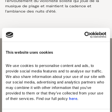
l’envoûtement du violoniste soliste qui joue de la
musique de plage et maintient la cadence et
l’ambiance des nuits d’été.
This website uses cookies
We use cookies to personalise content and ads, to 
provide social media features and to analyse our traffic. 
Domes of Elounda
We also share information about your use of our site with 
Domes Zeen Chania
our social media, advertising and analytics partners who 
Domes White Coast
may combine it with other information that you’ve 
Milos
provided to them or that they’ve collected from your use 
91 Athens Riviera
Domes of Corfu
of their services. Find our full policy 
here
. 
Domes Lake
Algarve