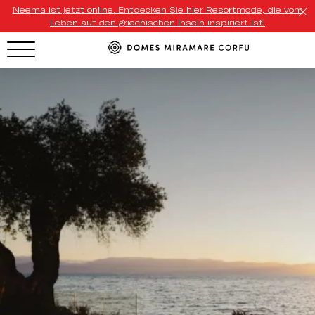
Neema ist jetzt online. Entdecken Sie hier Resortmode, die vom
Leben auf den griechischen Inseln inspiriert ist!
HOTEL MENU
Domes Homepage
Our Resorts
Our Destinations
Our Brands
Signature Concepts
Domes Stories
Contact