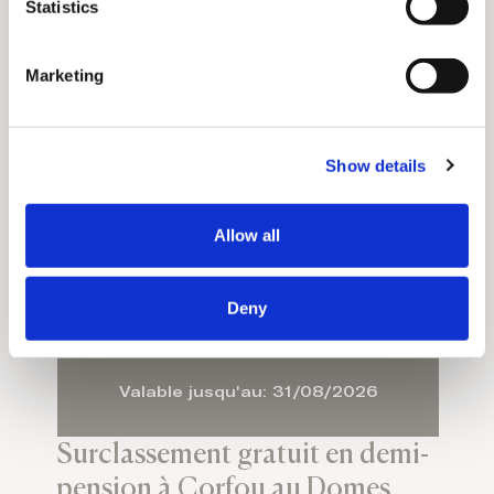
t
Statistics
S
e
Marketing
l
e
c
Show details
t
i
o
Allow all
n
Deny
Valable jusqu'au: 31/08/2026
Surclassement gratuit en demi-
pension à Corfou au Domes