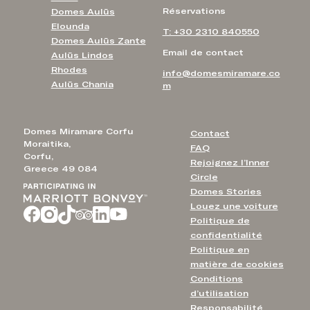
Réservations
Domes Aulūs
Elounda
T: +30 2310 840550
Domes Aulūs Zante
Email de contact
Aulūs Lindos
Rhodes
info@domesmiramare.co
Aulūs Chania
m
Domes Miramare Corfu
Contact
Moraitika,
FAQ
Corfu,
Rejoignez l’Inner
Greece 49 084
Circle
Domes Stories
Louez une voiture
Politique de
confidentialité
Politique en
matière de cookies
Conditions
d’utilisation
Responsabilité