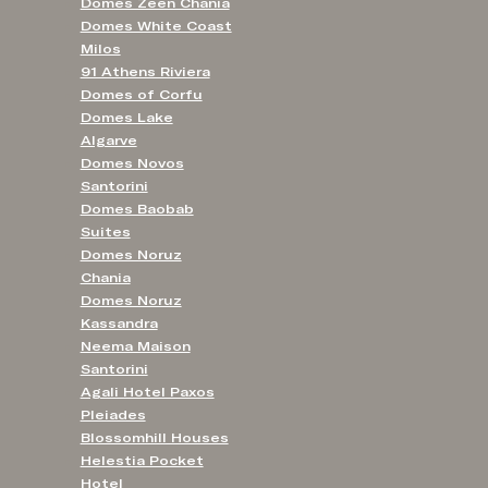
Domes Zeen Chania
Domes White Coast
Milos
91 Athens Riviera
Domes of Corfu
Domes Lake
Algarve
Domes Novos
Santorini
Domes Baobab
Suites
Domes Noruz
Chania
Domes Noruz
Kassandra
Neema Maison
Santorini
Agali Hotel Paxos
Pleiades
Blossomhill Houses
Helestia Pocket
Hotel