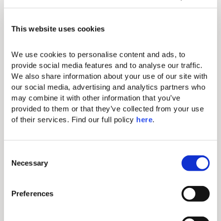
This website uses cookies
We use cookies to personalise content and ads, to 
provide social media features and to analyse our traffic. 
We also share information about your use of our site with 
our social media, advertising and analytics partners who 
may combine it with other information that you’ve 
provided to them or that they’ve collected from your use 
of their services. Find our full policy 
here
. 
JUSQU'À 40 %
C
Valid Until
Necessary
o
DE RÉDUCTION
31/08/2026
n
s
Vous pouvez aussi aimer…
Preferences
e
GRATUIT
DEMI-PENSION
n