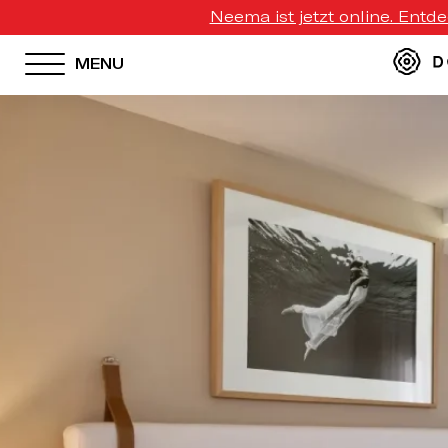
Neema ist jetzt online. Entd
MENU
HOTEL MENU
Domes Homepage
Our Resorts
Our Destinations
Our Brands
Signature Concepts
Domes Stories