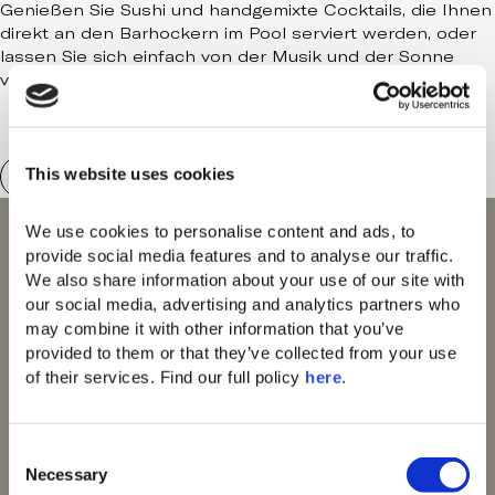
Genießen Sie Sushi und handgemixte Cocktails, die Ihnen
direkt an den Barhockern im Pool serviert werden, oder
lassen Sie sich einfach von der Musik und der Sonne
verwöhnen.
This website uses cookies
We use cookies to personalise content and ads, to 
provide social media features and to analyse our traffic. 
We also share information about your use of our site with 
our social media, advertising and analytics partners who 
Domes of Elounda
may combine it with other information that you’ve 
Domes Miramare Co
provided to them or that they’ve collected from your use 
rfu
of their services. Find our full policy 
here
. 
Domes Zeen Chania
Domes White Coast
Milos
C
91 Athens Riviera
Necessary
o
Domes of Corfu