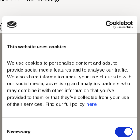
This website uses cookies
Domes of Elounda
We use cookies to personalise content and ads, to 
Domes Miramare
provide social media features and to analyse our traffic. 
Corfu
We also share information about your use of our site with 
Domes Zeen Chania
our social media, advertising and analytics partners who 
Domes White Coast
may combine it with other information that you’ve 
Milos
provided to them or that they’ve collected from your use 
91 Athens Riviera
of their services. Find our full policy 
here
. 
Domes of Corfu
Domes Lake
Algarve
Domes Novos
C
Santorini
Necessary
o
Domes Baobab