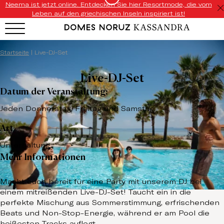
Neema ist jetzt online. Entdecken Sie hier Resortmode, die vom
Leben auf den griechischen Inseln inspiriert ist!
Startseite
|
Live-DJ-Set
Live-DJ-Set
Datum der Veranstaltung:
Jeden Donnerstag, Freitag und Samstag
Art
Unterhaltung
Mehr Informationen
Macht euch bereit für eine Party mit unserem DJ bei
einem mitreißenden Live-DJ-Set! Taucht ein in die
perfekte Mischung aus Sommerstimmung, erfrischenden
Beats und Non-Stop-Energie, während er am Pool die
heißesten Tracks auflegt.