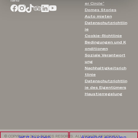
land
er Circle“
Domes Stories
Auto mieten
Datenschutzrichtlin
ie
Cookie-Richtlinie
Bedingungen und K
onditionen
Soziale Verantwort
ung
Nachhaltigkeitsrich
tlinie
Datenschutzrichtlin
ie des Eigentümers
Haustierregelung
© COPYRIGHT 2026 DOMES RESORTS. ALL RIGHTS RESERVED
Jetzt buchen
Angebot einholen