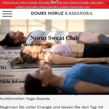
Neema ist jetzt online. Entdecken Sie hier Resortmode, die vom
Leben auf den griechischen Inseln inspiriert ist!
Startseite
|
Noruz Sweat Club
Noruz Sweat Club
Datum der Veranstaltung:
20., 21. Juni | 4., 5. Juli | 18., 19. Juli | 1., 2. August | 14., 15.
August |
Art
Fitness
Mehr Informationen
Ein Erlebnis für Körper und Geist mit Yoga, Pilates und
funktionellen Yoga-Boards.
Beginnen Sie voller Energie und lassen Sie den Tag mit