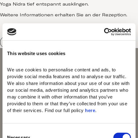
Yoga Nidra tief entspannt ausklingen.
Weitere Informationen erhalten Sie an der Rezeption.
This website uses cookies
We use cookies to personalise content and ads, to 
Domes of Elounda
provide social media features and to analyse our traffic. 
Domes Miramare
We also share information about your use of our site with 
Corfu
our social media, advertising and analytics partners who 
Domes Zeen Chania
may combine it with other information that you’ve 
Domes White Coast
provided to them or that they’ve collected from your use 
Milos
of their services. Find our full policy 
here
. 
91 Athens Riviera
Domes of Corfu
Domes Lake
C
Algarve
Necessary
Domes Novos