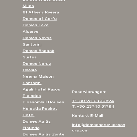
Milos
91 Athens Riviera
Domes of Corfu
Domes Lake
Algarve
Domes Novos
Santorini
Domes Baobab
Suites
Domes Noruz
Chania
Neema Maison
Santorini
Agali Hotel Paxos
Reservierungen:
Pleiades
T: +30 2310 810624
Blossomhill Houses
T: +30 23740 51794
Helestia Pocket
Hotel
Kontakt E-Mail:
Domes Aulūs
info@domesnoruzkassan
Elounda
dra.com
Domes Aulūs Zante