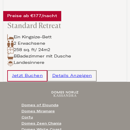
Preise ab €177/nacht
Standard Retreat
Ein Kingsize-Bett
2 Erwachsene
258 sq. ft/ 24m2
BBadezimmer mit Dusche
Landesinnere
Jetzt Buchen
Details Anzeigen
Domes of Elounda
Domes Miramare
Corfu
Domes Zeen Chania
Domes White Coast