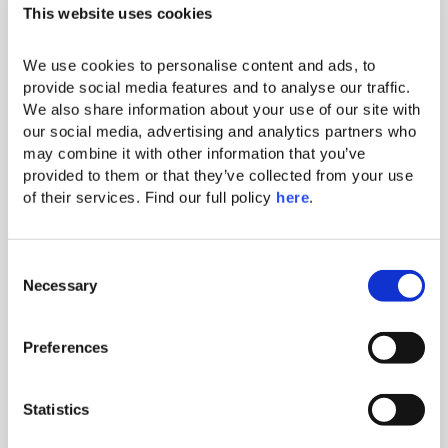
Besonderes zu bieten.
This website uses cookies
DIESE
UNTERKUNFTSOPTION
We use cookies to personalise content and ads, to 
BIETET:
provide social media features and to analyse our traffic. 
We also share information about your use of our site with 
Standard-Annehmlichkeiten
our social media, advertising and analytics partners who 
may combine it with other information that you’ve 
Schminkspiegel
provided to them or that they’ve collected from your use 
of their services. Find our full policy 
here
. 
Bügeleisen & Bügelbrett
Kostenloses W-LAN
C
Komfortables Kingsize-Bett mit
Necessary
o
erlesener Bettwäsche
n
s
Individuelle Klimaanlage
Preferences
e
Mini-Bar (gegen Gebühr)
n
t
Statistics
Fön
S
Elektronischer Safe (passend für