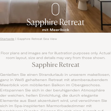
Sapphire Retreat
mit Meerlbick
Startseite
|
Sapphire Retreat Sea View
Floor plans and images are for illustration purposes only. Actual
room layout, size and details may vary from those shown.
Sapphire Retreat
Genießen Sie einen Strandurlaub in unserem makellosen,
ganz in Weiß gehaltenen Retreat mit atemberaubendem
Meerblick vom möblierten Balkon im Obergeschoss.
Entspannen Sie sich in der beruhigenden Atmosphäre
der weichen, hellen Einrichtung, die durch elegante
Elemente aus Bast akzentuiert wird, und verwöhnen Sie
sich im Spa-inspirierten Marmorbadezimmer mit