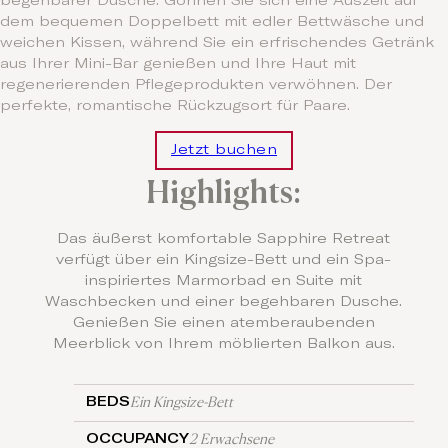
begehbarer Dusche. Gönnen Sie sich eine Auszeit auf
dem bequemen Doppelbett mit edler Bettwäsche und
weichen Kissen, während Sie ein erfrischendes Getränk
aus Ihrer Mini-Bar genießen und Ihre Haut mit
regenerierenden Pflegeprodukten verwöhnen. Der
perfekte, romantische Rückzugsort für Paare.
Jetzt buchen
Highlights:
Das äußerst komfortable Sapphire Retreat
verfügt über ein
Kingsize-Bett
und ein Spa-
inspiriertes Marmorbad en Suite mit
Waschbecken und einer begehbaren Dusche.
Genießen Sie einen atemberaubenden
Meerblick von Ihrem möblierten Balkon aus.
Ein Kingsize-Bett
BEDS
2 Erwachsene
OCCUPANCY