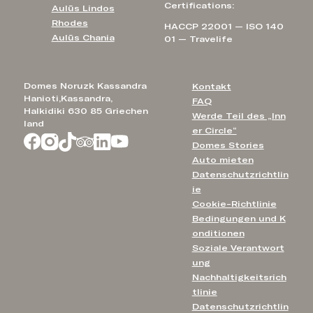
Certifications:
Aulūs Lindos
Rhodes
HACCP 22001 — ISO 140
Aulūs Chania
01 — Travelife
Domes Noruzk Kassandra
Kontakt
Hanioti,Kassandra,
FAQ
Halkidiki 630 85 Griechen
Werde Teil des „Inn
land
er Circle“
Domes Stories
Auto mieten
Datenschutzrichtlin
ie
Cookie-Richtlinie
Bedingungen und K
onditionen
Soziale Verantwort
ung
Nachhaltigkeitsrich
tlinie
Datenschutzrichtlin