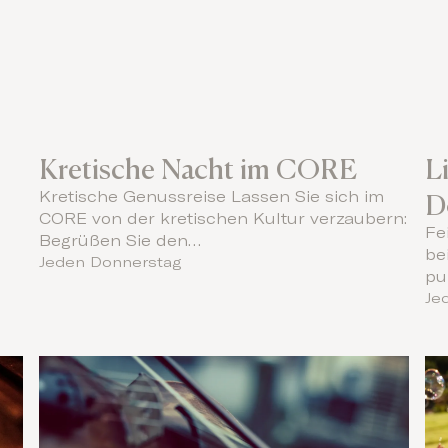
Kretische Nacht im CORE
L
D
Kretische Genussreise Lassen Sie sich im
CORE von der kretischen Kultur verzaubern:
Fe
Begrüßen Sie den…
be
Jeden Donnerstag
pu
Je