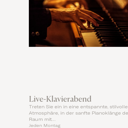
Live-Klavierabend
Treten Sie ein in eine entspannte, stilvolle
Atmosphäre, in der sanfte Pianoklänge d
Raum mit…
Jeden Montag