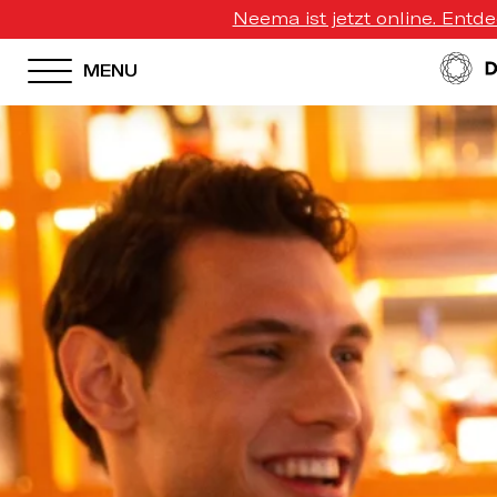
Neema ist jetzt online. Entd
MENU
HOTEL MENU
Domes Homepage
Our Resorts
Our Destinations
Our Brands
Signature Concepts
Offers