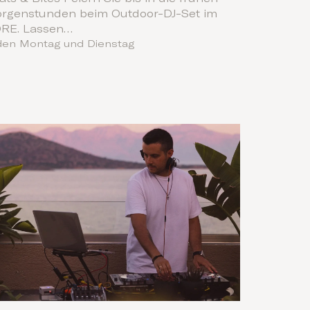
rgenstunden beim Outdoor-DJ-Set im
RE. Lassen…
den Montag und Dienstag