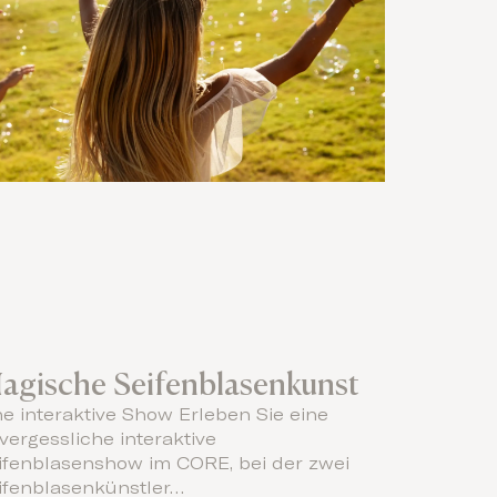
agische Seifenblasenkunst
ne interaktive Show Erleben Sie eine
vergessliche interaktive
ifenblasenshow im CORE, bei der zwei
ifenblasenkünstler…