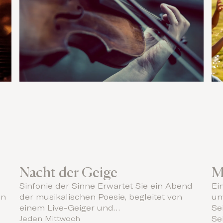
Nacht der Geige
M
Sinfonie der Sinne Erwartet Sie ein Abend
Ei
en
der musikalischen Poesie, begleitet von
un
einem Live-Geiger und…
Se
Jeden Mittwoch
Se