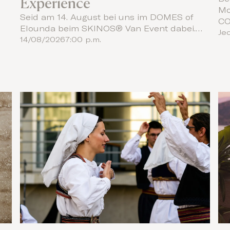
Experience
Mo
d
Seid am 14. August bei uns im DOMES of
CO
Elounda beim SKINOS® Van Event dabei.…
Je
14/08/2026
7:00 p.m.