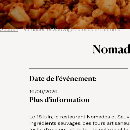
Accueil
|
Nomades et Sauvage : étoiles en flamme
Nomade
Date de l'événement:
16/06/2026
Plus d'information
Le 16 juin, le restaurant Nomades et Sa
ingrédients sauvages, des fours artisanau
festin d’une nuit où le feu, la culture et la