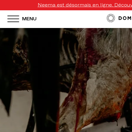
Neema est désormais en ligne. Découvr
MENU
HOTEL MENU
Domes Homepage
Our Resorts
Our Destinations
Our Brands
Signature Concepts
Offers