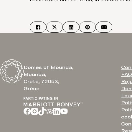
Con
Domes of Elounda,
FAQ
Elounda,
Rejo
Crète, 72053,
Dom
Grèce
Lou
Poli
Poli
coo
Cond
Resp