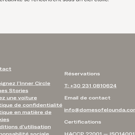
tact
Réservations
ignez l’Inner Circle
T: +30 231 0810624
es Stories
ez une voiture
Email de contact
tique de confidentialité
info@domesofelounda.co
tique en matière de
kies
Certifications
itions d’utilisation
onsabilité sociale
HACCP 22001 — ISO14001