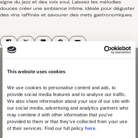
signe du jazz et des voix soul. Laissez les mélodies
Contact
douces créer une ambiance intime, idéale pour déguster
des vins raffinés et savourer des mets gastronomiques.
This website uses cookies
We use cookies to personalise content and ads, to 
provide social media features and to analyse our traffic. 
Domes Miramare
We also share information about your use of our site with 
Corfu
our social media, advertising and analytics partners who 
Domes Zeen Chania
may combine it with other information that you’ve 
Domes White Coast
provided to them or that they’ve collected from your use 
Milos
of their services. Find our full policy 
here
. 
91 Athens Riviera
Domes of Corfu