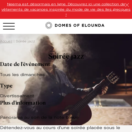
Neema est désormais en ligne. Découvrez ici une collection de
vêtements de vacances inspirée du mode de vie des îles grecques
!
HOTEL MENU
Accueil
|
Soirée jazz
Domes Homepage
Soirée jazz
Our Resorts
Date de l'événement:
Our Destinations
Tous les dimanches
Type
Our Brands
Divertissement
Signature Concepts
Plus d'information
Offers
Panorama au son de la note bleue
Domes Stories
Détendez-vous au cours d’une soirée placée sous le