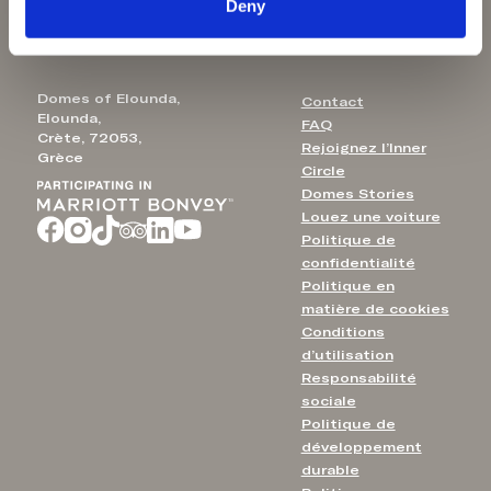
Rhodes
Deny
HACCP 22001 — ISO1400
Aulūs Chania
1
Domes of Elounda,
Contact
Elounda,
FAQ
Crète, 72053,
Rejoignez l’Inner
Grèce
Circle
Domes Stories
Louez une voiture
Politique de
confidentialité
Politique en
matière de cookies
Conditions
d’utilisation
Responsabilité
sociale
Politique de
développement
durable