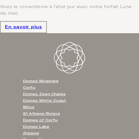
Vivez le romantisme à l’état pur avec notre forfait Lune
de miel.
En savoir plus
Domes Miramare
Corfu
Domes Zeen Chania
Domes White Coast
Milos
91 Athens Riviera
Domes of Corfu
Domes Lake
Algarve