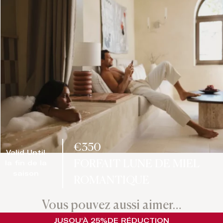
€350
Valid Until
FORFAIT LUNE DE MIEL
la fin de la
saison
ROMANTIQUE
Vous pouvez aussi aimer…
JUSQU'À 25%
DE RÉDUCTION