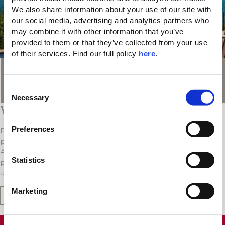
We also share information about your use of our site with 
our social media, advertising and analytics partners who 
may combine it with other information that you’ve 
provided to them or that they’ve collected from your use 
of their services. Find our full policy 
here
. 
Valable jusqu'au: Toute la saison 2026
C
Necessary
o
Villa Privileges au Domes of Elounda
n
s
Preferences
Retirez-vous dans votre villa ou résidence privée et
e
profitez de privilèges attentionnés dès votre arrivée.
n
Avec un crédit resort supplémentaire, des transferts
t
Statistics
privés et des conditions flexibles, vivez la belle vie dans
S
une villa au Domes of Elounda.
e
Marketing
l
En savoir plus
e
c
€550
FORFAIT LUNE DE MIEL DE LUXE