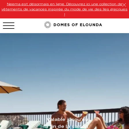
Neema est désormais en ligne. Découvrez ici une collection de
vêtements de vacances inspirée du mode de vie des îles grecques
!
HOTEL MENU
Domes Homepage
Our Resorts
Our Destinations
Our Brands
Signature Concepts
Offers
Valable jusqu'au
Domes Stories
la fin de la saison