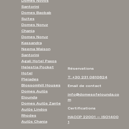
Domes Novos
Santorini
Domes Baobab
Suites
Domes Noruz
Chania
Domes Noruz
Kassandra
Neema Maison
Santorini
Agali Hotel Paxos
Helestia Pocket
Réservations
Hotel
T: +30 231 0810624
Pleiades
Blossomhill Houses
Email de contact
Domes Aulūs
info@domesofelounda.co
Elounda
m
Domes Aulūs Zante
Certifications
Aulūs Lindos
Rhodes
HACCP 22001 — ISO1400
Aulūs Chania
1