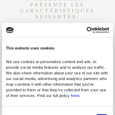
PRÉSENTE LES
CARACTÉRISTIQUES
SUIVANTES:
Aménagements standard
Miroir de maquillage
This website uses cookies
Fer & planche à repasser
WiFi gratuit
We use cookies to personalise content and ads, to 
provide social media features and to analyse our traffic. 
Climatisation dans chaque chambre
We also share information about your use of our site with 
our social media, advertising and analytics partners who 
Téléviseur à écran plat 49"
may combine it with other information that you’ve 
Minibar (payant)
provided to them or that they’ve collected from your use 
of their services. Find our full policy 
here
. 
Trousse de premiers secours
Sèche-cheveux
C