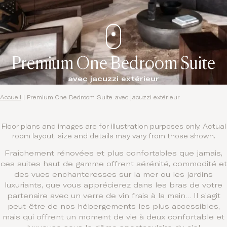
Contact
Premium One Bedroom Suite
avec jacuzzi extérieur
Accueil
|
Premium One Bedroom Suite avec jacuzzi extérieur
Floor plans and images are for illustration purposes only. Actual
room layout, size and details may vary from those shown.
Fraîchement rénovées et plus confortables que jamais,
ces suites haut de gamme offrent sérénité, commodité et
des vues enchanteresses sur la mer ou les jardins
luxuriants, que vous apprécierez dans les bras de votre
partenaire avec un verre de vin frais à la main… Il s’agit
peut-être de nos hébergements les plus accessibles,
mais qui offrent un moment de vie à deux confortable et