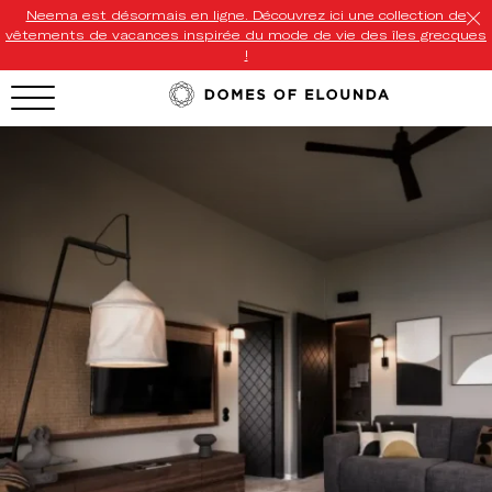
Neema est désormais en ligne. Découvrez ici une collection de
vêtements de vacances inspirée du mode de vie des îles grecques
!
HOTEL MENU
Domes Homepage
Our Resorts
Our Destinations
Our Brands
Signature Concepts
Offers
Domes Stories