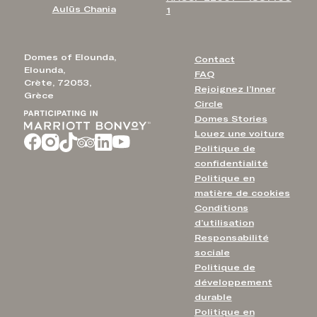
Aulūs Chania
1
Domes of Elounda,
Contact
Elounda,
FAQ
Crète, 72053,
Rejoignez l’Inner
Grèce
Circle
Domes Stories
Louez une voiture
Politique de
confidentialité
Politique en
matière de cookies
Conditions
d’utilisation
Responsabilité
sociale
Politique de
développement
durable
Politique en