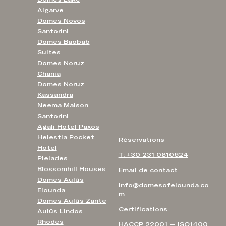
Algarve
Domes Novos
Santorini
Domes Baobab
Suites
Domes Noruz
Chania
Domes Noruz
Kassandra
Neema Maison
Santorini
Agali Hotel Paxos
Helestia Pocket
Réservations
Hotel
T: +30 231 0810624
Pleiades
Blossomhill Houses
Email de contact
Domes Aulūs
info@domesofelounda.co
Elounda
m
Domes Aulūs Zante
Certifications
Aulūs Lindos
Rhodes
HACCP 22001 — ISO1400