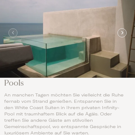
Pools
An manchen Tagen möchten Sie vielleicht die Ruhe
fernab vom Strand genießen. Entspannen Sie in
den White Coast Suiten in Ihrem privaten Infinity-
Pool mit traumhaftem Blick auf die Ägäis. Oder
treffen Sie andere Gäste am stilvollen
Gemeinschaftspool, wo entspannte Gespräche in
luxuriösem Ambiente auf Sie warten.