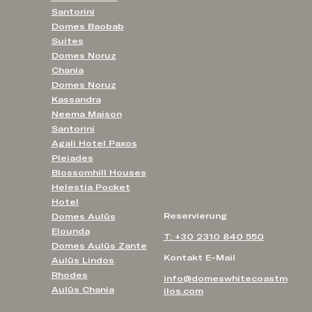
Santorini
Domes Baobab
Suites
Domes Noruz
Chania
Domes Noruz
Kassandra
Neema Maison
Santorini
Agali Hotel Paxos
Pleiades
Blossomhill Houses
Helestia Pocket
Hotel
Reservierung
Domes Aulūs
Elounda
T: +30 2310 840 550
Domes Aulūs Zante
Kontakt E-Mail
Aulūs Lindos
Rhodes
info@domeswhitecoastm
Aulūs Chania
ilos.com