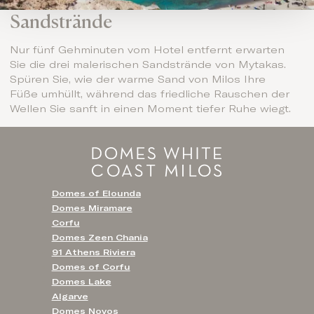
Sandstrände
Nur fünf Gehminuten vom Hotel entfernt erwarten
Sie die drei malerischen Sandstrände von Mytakas.
Spüren Sie, wie der warme Sand von Milos Ihre
Füße umhüllt, während das friedliche Rauschen der
Wellen Sie sanft in einen Moment tiefer Ruhe wiegt.
Domes of Elounda
Domes Miramare
Corfu
Domes Zeen Chania
91 Athens Riviera
Domes of Corfu
Domes Lake
Algarve
Domes Novos