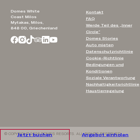
Domes White
Kontakt
Coast Milos
FAQ
Mytakas, Milos,
Werde Teil des „Inner
848 00, Griechenland
Circle“
Domes Stories
Auto mieten
Datenschutzrichtlinie
Cookie-Richtlinie
Bedingungen und
Konditionen
Soziale Verantwortung
Nachhaltigkeitsrichtlinie
Haustierregelung
© COPYRIGHT 2026 DOMES RESORTS. ALL RIGHTS RESERVED
Jetzt buchen
Angebot einholen