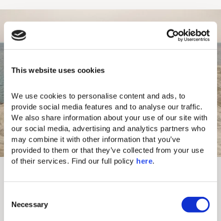
This website uses cookies
We use cookies to personalise content and ads, to 
provide social media features and to analyse our traffic. 
We also share information about your use of our site with 
our social media, advertising and analytics partners who 
may combine it with other information that you’ve 
provided to them or that they’ve collected from your use 
of their services. Find our full policy 
here
. 
Unsere Küste
Ein wahres Juwel unseres Resorts ist die exklusive
C
private Küstenlinie, die Ihnen völlige
Necessary
o
Abgeschiedenheit und Ruhe bietet. Die
dramatischen, mondähnlichen Felsformationen
n