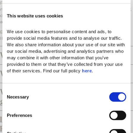
Falls der Gast die ursprünglich verwendete Kreditkarte
nicht vorlegen kann, behält sich das Hotel das Recht vor,
This website uses cookies
die ursprüngliche Zahlung zu erstatten und eine
alternative Karte für die Zahlung anzufordern.
We use cookies to personalise content and ads, to 
Bitte beachten Sie, dass das Hotel eine Vorautorisierung
provide social media features and to analyse our traffic. 
Ihrer Karte vornehmen kann.
We also share information about your use of our site with 
our social media, advertising and analytics partners who 
Welche Zahlungsrichtlinien gelten?
may combine it with other information that you’ve 
provided to them or that they’ve collected from your use 
of their services. Find our full policy 
here
. 
Welche Steuern fallen an?
Welche Fristen und Bedingungen
C
Necessary
o
gelten bei einer Stornierung?
n
s
Preferences
Liegt das Resort in der Nähe eines
e
n
Flughafens?