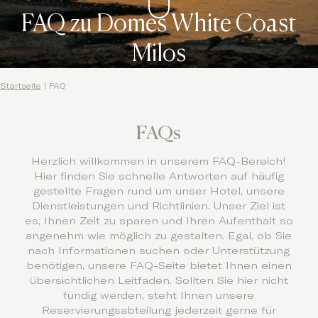
FAQ zu Domes White Coast
Milos
Startseite
|
FAQ
FAQs
Herzlich willkommen in unserem FAQ-Bereich!
Hier finden Sie schnelle Antworten auf häufig
gestellte Fragen rund um unser Hotel, unsere
Dienstleistungen und Richtlinien. Unser Ziel ist
es, Ihnen Zeit zu sparen und Ihren Aufenthalt so
angenehm wie möglich zu gestalten. Egal, ob Sie
nach Informationen suchen oder Unterstützung
benötigen, unsere FAQ-Seite bietet Ihnen einen
übersichtlichen Leitfaden. Sollten Sie hier nicht
fündig werden, steht Ihnen unsere
Reservierungsabteilung jederzeit gerne für