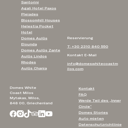
Santorini
Agali Hotel Paxos
Pleiades
Blossomhill Houses
Helestia Pocket
Hotel
Reservierung
Domes Aulūs
Elounda
T: +30 2310 840 550
Domes Aulūs Zante
Kontakt E-Mail
Aulūs Lindos
Rhodes
info@domeswhitecoastm
Aulūs Chania
ilos.com
Domes White
Kontakt
Coast Milos
FAQ
Mytakas, Milos,
Werde Teil des „Inner
848 00, Griechenland
Circle“
Domes Stories
Auto mieten
Datenschutzrichtlinie