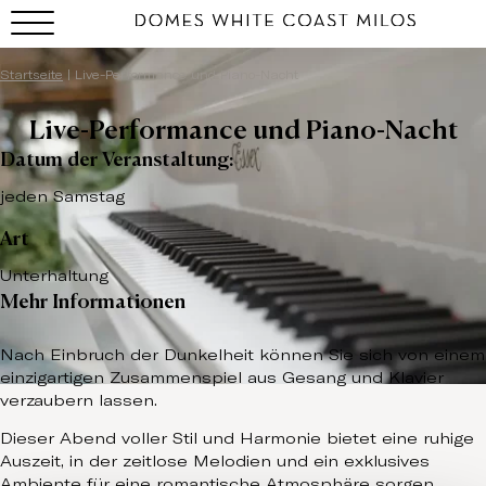
Startseite
|
Live-Performance und Piano-Nacht
Live-Performance und Piano-Nacht
Datum der Veranstaltung:
jeden Samstag
Art
Unterhaltung
Mehr Informationen
Nach Einbruch der Dunkelheit können Sie sich von einem
einzigartigen Zusammenspiel aus Gesang und Klavier
verzaubern lassen.
Dieser Abend voller Stil und Harmonie bietet eine ruhige
Auszeit, in der zeitlose Melodien und ein exklusives
Ambiente für eine romantische Atmosphäre sorgen.