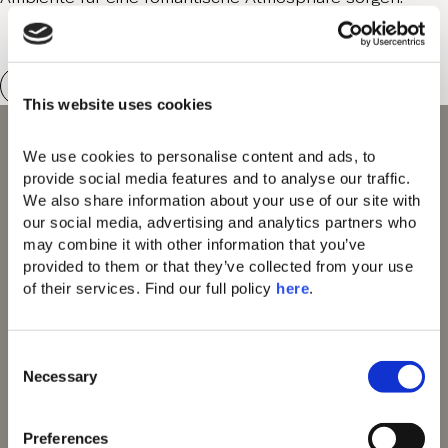
This website uses cookies
We use cookies to personalise content and ads, to 
provide social media features and to analyse our traffic. 
We also share information about your use of our site with 
Domes of Elounda
our social media, advertising and analytics partners who 
Domes Miramare
may combine it with other information that you’ve 
Corfu
Domes Zeen Chania
provided to them or that they’ve collected from your use 
91 Athens Riviera
of their services. Find our full policy 
here
. 
Domes of Corfu
Domes Lake
Algarve
C
Domes Novos
Necessary
o
Santorini
n
Domes Baobab
s
Suites
Preferences