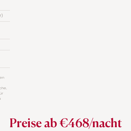
r)
hen
che,
ür
u
Preise ab €468/nacht