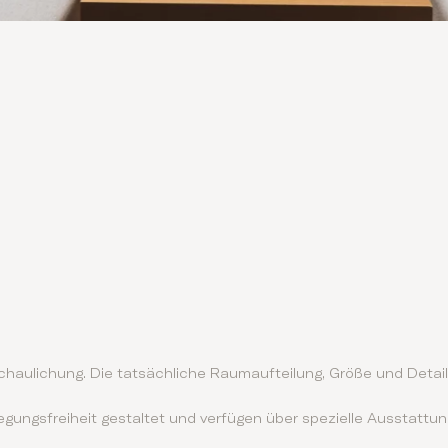
nschaulichung. Die tatsächliche Raumaufteilung, Größe und Det
egungsfreiheit gestaltet und verfügen über spezielle Ausstat