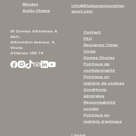
Rhodes
info@91athensrivierather
Aulūs Chania
esort.com
91 Domes d'Athènes A
Contact
Akti,
FAQ
Alkionidon Avenue, 4,
Rejoignez l’Inner
Voula,
Circle
Athènes 166 74
Domes Stories
Politique de
confidentialité
Politique en
matière de cookies
Conditions
générales
Responsabilité
sociale
Politique en
matière d’animaux
L'hôtel