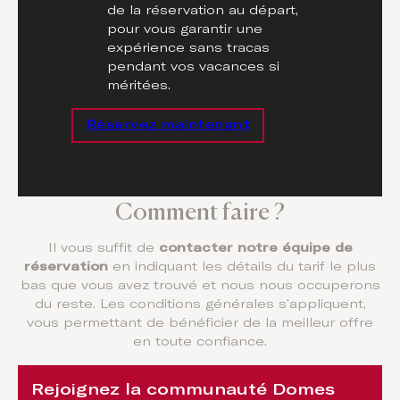
de la réservation au départ,
pour vous garantir une
expérience sans tracas
pendant vos vacances si
méritées.
Réservez maintenant
Comment faire ?
Il vous suffit de
contacter notre équipe de
réservation
en indiquant les détails du tarif le plus
bas que vous avez trouvé et nous nous occuperons
du reste. Les conditions générales s’appliquent,
vous permettant de bénéficier de la meilleur offre
en toute confiance.
Rejoignez la communauté Domes