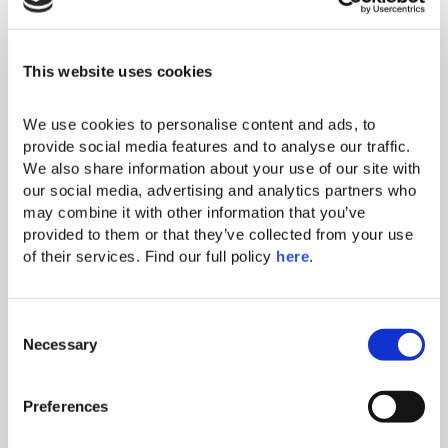
Conditions générales de vente
This website uses cookies
Le tarif le plus bas doit correspondre au même type
de chambre, aux mêmes dates, aux mêmes
We use cookies to personalise content and ads, to 
conditions de réservation (plan de repas, tarifs
provide social media features and to analyse our traffic. 
remboursables, etc.) et à la même devise.
We also share information about your use of our site with 
our social media, advertising and analytics partners who 
Cette offre ne s’applique pas aux tarifs proposés
may combine it with other information that you’ve 
par des sites douteux, aux ventes flash, aux tarifs
provided to them or that they’ve collected from your use 
des programmes fidélité ou aux forfaits vacances.
of their services. Find our full policy 
here
. 
Nos équipes du département de réservations
feront une vérification croisée pour confirmer la
différence de prix (TTC) afin de garantir son
C
éligibilité.
Necessary
o
n
Les demandes doivent être faites dans les 24
heures qui suivent la réservation, si votre
s
Preferences
réservation a déjà été effectuée ou, au plus tard, 24
e
heures après avoir trouvé le tarif plus bas.
n