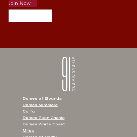
Join Now
Domes of Elounda
Domes Miramare
Corfu
Domes Zeen Chania
Domes White Coast
Milos