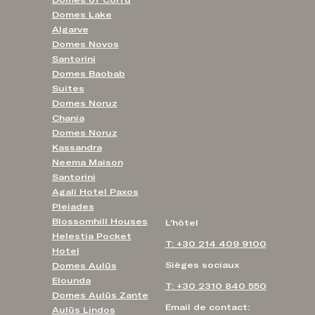
Domes of Corfu
Domes Lake
Algarve
Domes Novos
Santorini
Domes Baobab
Suites
Domes Noruz
Chania
Domes Noruz
Kassandra
Neema Maison
Santorini
Agali Hotel Paxos
Pleiades
Blossomhill Houses
L'hôtel
Helestia Pocket
T: +30 214 409 9100
Hotel
Sièges sociaux
Domes Aulūs
Elounda
T: +30 2310 840 550
Domes Aulūs Zante
Email de contact:
Aulūs Lindos