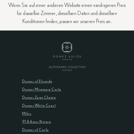
Wenn Sie auf einer anderen Website einen niedrigeren Preis
für dasselbe Zimmer, dieselben Daten und dieselben
Konditionen finden, passen wir unseren Preis an.
Domes of Elounda
Domes Miramare Corfu
Domes Zeen Chania
Domes White Coast
Milos
91 Athens Riviera
Domes of Corfu