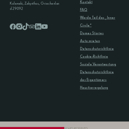
Kontakt
Kalamaki, Zakynthos, Griechenlan
d 29092
FAQ
Werde Teil des „Inner
Circle“
Domes Stories
Auto mieten
Datenschutzrichtlinie
Cookie-Richtlinie
Soziale Verantwortung
Datenschutzrichtlinie
des Eigentümers
Haustierregelung
© COPYRIGHT 2026 DOMES RESORTS. ALL RIGHTS RESERVED