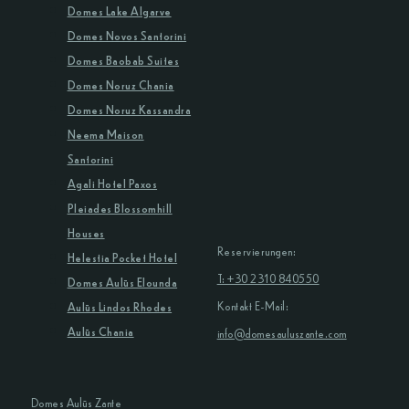
Domes Lake Algarve
Domes Novos Santorini
Domes Baobab Suites
Domes Noruz Chania
Domes Noruz Kassandra
Neema Maison
Santorini
Agali Hotel Paxos
Pleiades Blossomhill
Houses
Reservierungen:
Helestia Pocket Hotel
T: +30 2310 840550
Domes Aulūs Elounda
Kontakt E-Mail:
Aulūs Lindos Rhodes
Aulūs Chania
info@domesauluszante.com
Domes Aulūs Zante