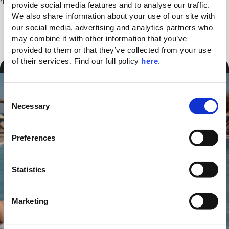
provide social media features and to analyse our traffic. 
We also share information about your use of our site with 
Jetzt buchen
Mehr erfahren
our social media, advertising and analytics partners who 
may combine it with other information that you’ve 
provided to them or that they’ve collected from your use 
of their services. Find our full policy 
here
. 
KOSTENLOSES
C
Necessary
o
n
s
Preferences
e
n
t
Statistics
S
e
Marketing
l
e